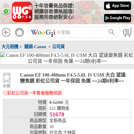
十年信譽商品保證!
線上分期銀行
×
網購容易價格超值!
服務完善絕對安心!
WooGii 與 綠界 合作，『信用卡分期付款』 與 『信用卡零利率
分期付款』 的配合銀行如下：
分期期數
提供分期之銀行
大元相機
>
鏡頭-Canon
>
公司貨
兆豐銀行、合作金庫、第一銀行、華南銀行、
彰化銀行、上海銀行、富邦銀行、國泰世華、
台灣企銀、台中銀行、匯豐銀行、華泰銀行、
3期
臺灣新光銀行、陽信銀行、聯邦銀行、遠東商
銀、元大銀行、永豐銀行、玉山銀行、凱基銀
Canon EF 100-400mm F4.5-5.6L IS USM 大白 望遠
行、星展銀行、台新銀行、安泰銀行、中國信
變焦鏡 彩虹公司貨 一年保固 免運 ==24期0利率==
託、台灣樂天、三信商銀
收藏
◎彩虹公司貨一年售後服務保固
兆豐銀行、合作金庫、第一銀行、華南銀行、
彰化銀行、上海銀行、富邦銀行、國泰世華、
特價
$ 52200
元
台灣企銀、台中銀行、匯豐銀行、華泰銀行、
現折
522 購物金
6期
臺灣新光銀行、陽信銀行、聯邦銀行、遠東商
51678
回饋價
銀、元大銀行、永豐銀行、玉山銀行、凱基銀
商品類型
全新商品
行、星展銀行、台新銀行、安泰銀行、中國信
商品數量
10
託、台灣樂天、三信商銀
出貨地點
台北市 士林區