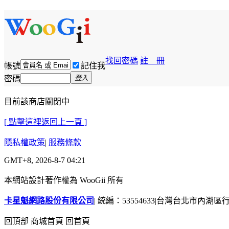
找回密碼
註 冊
帳號
記住我
密碼
登入
目前該商店關閉中
[ 點擊這裡返回上一頁 ]
隱私權政策
|
服務條款
GMT+8, 2026-8-7 04:21
本網站設計著作權為 WooGii 所有
卡星魁網路股份有限公司
|
統編：53554633
|
台灣台北市內湖區行善
回頂部
商城首頁
回首頁