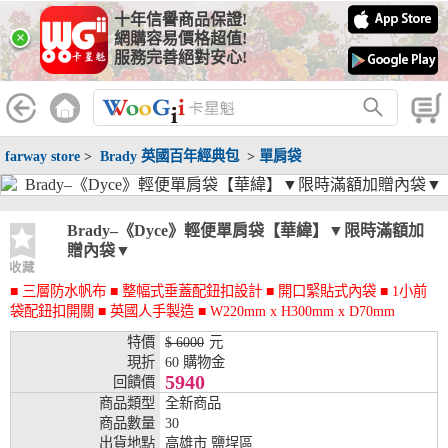
十年信譽商品保證!
線上分期銀行
×
網購容易價格超值!
服務完善絕對安心!
WooGii 與 綠界 合作，『信用卡分期付款』 與 『信用卡零利率
分期付款』 的配合銀行如下：
分期期數
提供分期之銀行
farway store
>
Brady 英國百年經典包
>
單肩袋
兆豐銀行、合作金庫、第一銀行、華南銀行、
彰化銀行、上海銀行、富邦銀行、國泰世華、
台灣企銀、台中銀行、匯豐銀行、華泰銀行、
3期
臺灣新光銀行、陽信銀行、聯邦銀行、遠東商
Brady–《Dyce》輕便單肩袋【華緯】▼限時滿額加
銀、元大銀行、永豐銀行、玉山銀行、凱基銀
贈內袋▼
行、星展銀行、台新銀行、安泰銀行、中國信
收藏
託、台灣樂天、三信商銀
■ 三層防水帆布 ■ 整幅式垂蓋配鈕扣設計 ■ 開口緊貼式內袋 ■ 1小前
袋配鈕扣開關 ■ 英國人手製造 ■ W220mm x H300mm x D70mm
兆豐銀行、合作金庫、第一銀行、華南銀行、
彰化銀行、上海銀行、富邦銀行、國泰世華、
特價
$ 6000
元
台灣企銀、台中銀行、匯豐銀行、華泰銀行、
現折
60 購物金
6期
臺灣新光銀行、陽信銀行、聯邦銀行、遠東商
5940
回饋價
銀、元大銀行、永豐銀行、玉山銀行、凱基銀
商品類型
全新商品
行、星展銀行、台新銀行、安泰銀行、中國信
商品數量
30
託、台灣樂天、三信商銀
出貨地點
高雄市 鹽埕區