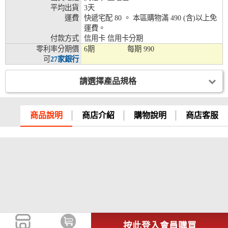
平均出貨
3天
兆豐銀行、合作金庫、第一銀行、華南銀行、
運費
快遞宅配 80 。 本區購物滿 490 (含)以上免
彰化銀行、上海銀行、富邦銀行、國泰世華、
運費。
台灣企銀、台中銀行、匯豐銀行、華泰銀行、
付款方式
信用卡 信用卡分期
12期
臺灣新光銀行、陽信銀行、聯邦銀行、遠東商
零利率分期價
6期
每期
990
銀、元大銀行、永豐銀行、玉山銀行、凱基銀
可
27家銀行
行、星展銀行、台新銀行、安泰銀行、中國信
託、台灣樂天、三信商銀
請選擇產品規格
兆豐銀行、合作金庫、第一銀行、華南銀行、
彰化銀行、上海銀行、富邦銀行、國泰世華、
台灣企銀、台中銀行、匯豐銀行、華泰銀行、
商品說明
商店介紹
購物說明
商店客服
18期
臺灣新光銀行、陽信銀行、聯邦銀行、遠東商
銀、元大銀行、永豐銀行、玉山銀行、凱基銀
行、星展銀行、台新銀行、安泰銀行、中國信
託、台灣樂天
按此登入會員購買