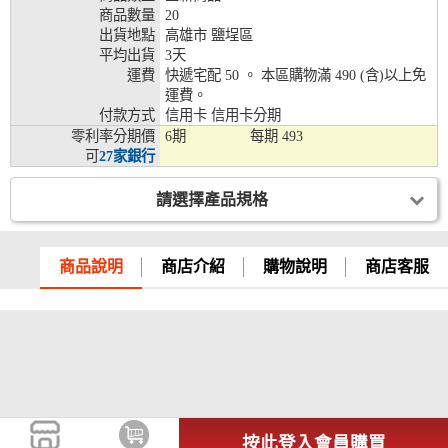
商品數量
20
兆豐銀行、合作金庫、第一銀行、華南銀行、
出貨地點
高雄市 鹽埕區
彰化銀行、上海銀行、富邦銀行、國泰世華、
平均出貨
3天
台灣企銀、台中銀行、匯豐銀行、華泰銀行、
運費
快遞宅配 50 。 本區購物滿 490 (含)以上免
12期
臺灣新光銀行、陽信銀行、聯邦銀行、遠東商
運費。
銀、元大銀行、永豐銀行、玉山銀行、凱基銀
付款方式
信用卡 信用卡分期
行、星展銀行、台新銀行、安泰銀行、中國信
零利率分期價
6期
每期
493
託、台灣樂天、三信商銀
可
27家銀行
兆豐銀行、合作金庫、第一銀行、華南銀行、
彰化銀行、上海銀行、富邦銀行、國泰世華、
請選擇產品規格
台灣企銀、台中銀行、匯豐銀行、華泰銀行、
18期
臺灣新光銀行、陽信銀行、聯邦銀行、遠東商
銀、元大銀行、永豐銀行、玉山銀行、凱基銀
商品說明
商店介紹
購物說明
商店客服
行、星展銀行、台新銀行、安泰銀行、中國信
託、台灣樂天
按此登入會員購買