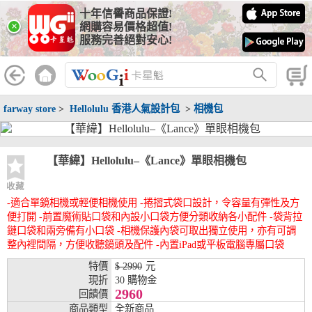
十年信譽商品保證!
線上分期銀行
×
網購容易價格超值!
服務完善絕對安心!
WooGii 與 綠界 合作，『信用卡分期付款』 與 『信用卡零利率
分期付款』 的配合銀行如下：
分期期數
提供分期之銀行
farway store
>
Hellolulu 香港人氣設計包
>
相機包
兆豐銀行、合作金庫、第一銀行、華南銀行、
彰化銀行、上海銀行、富邦銀行、國泰世華、
台灣企銀、台中銀行、匯豐銀行、華泰銀行、
3期
臺灣新光銀行、陽信銀行、聯邦銀行、遠東商
【華緯】Hellolulu–《Lance》單眼相機包
銀、元大銀行、永豐銀行、玉山銀行、凱基銀
行、星展銀行、台新銀行、安泰銀行、中國信
收藏
託、台灣樂天、三信商銀
-適合單鏡相機或輕便相機使用 -捲摺式袋口設計，令容量有彈性及方
便打開 -前置魔術貼口袋和內設小口袋方便分類收納各小配件 -袋背拉
兆豐銀行、合作金庫、第一銀行、華南銀行、
鏈口袋和兩旁備有小口袋 -相機保護內袋可取出獨立使用，亦有可調
彰化銀行、上海銀行、富邦銀行、國泰世華、
整內裡間隔，方便收聽鏡頭及配件 -內置iPad或平板電腦專屬口袋
台灣企銀、台中銀行、匯豐銀行、華泰銀行、
6期
臺灣新光銀行、陽信銀行、聯邦銀行、遠東商
特價
$ 2990
元
銀、元大銀行、永豐銀行、玉山銀行、凱基銀
現折
30 購物金
行、星展銀行、台新銀行、安泰銀行、中國信
2960
回饋價
託、台灣樂天、三信商銀
商品類型
全新商品