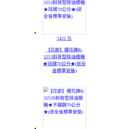
5422 元
【花廚】櫻花牌R-
3253斜背型除油煙機
★琺瑯70公分★(送全
省標準安裝)