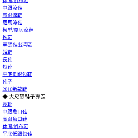
休閒/帆布鞋
中跟涼鞋
高跟涼鞋
羅馬涼鞋
楔型/厚底涼鞋
拖鞋
單碼鞋出清區
婚鞋
長靴
短靴
平底低跟包鞋
靴子
2016新款鞋
◆ 大尺碼鞋子專區
長靴
中跟魚口鞋
高跟魚口鞋
休閒/帆布鞋
平底低跟包鞋