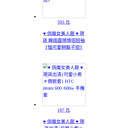
593 元
♥ 俏魔女美人館 ♥ 現
貨 韓版圓領情侶短袖
T恤可愛翹鬍子短T
197 元
♥ 俏魔女美人館 ♥ 現