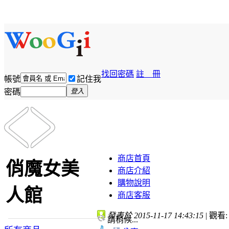
找回密碼
註 冊
帳號
記住我
密碼
登入
商店首頁
俏魔女美
商店介紹
購物說明
人館
商店客服
發表於 2015-11-17 14:43:15
|
觀看: 
請稍候...