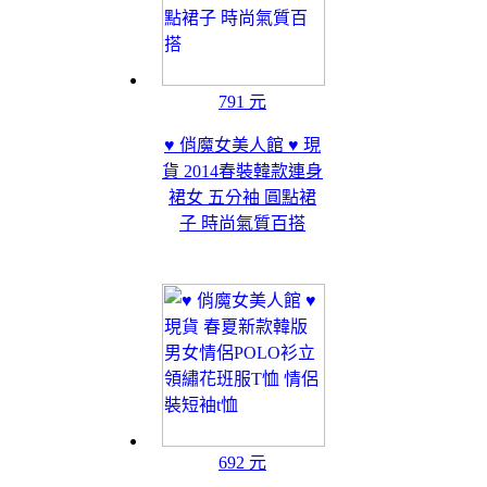
791 元
♥ 俏魔女美人館 ♥ 現
貨 2014春裝韓款連身
裙女 五分袖 圓點裙
子 時尚氣質百搭
692 元