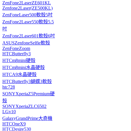
ZenFone2LaserZE601KL
Zenfone2Laser(ZE500KL)
ZenFoneLaser500軟殼5吋
ZenFone2Laser550軟殼5.5
吋
ZenFone2Laser601軟殼6吋
ASUSZenfoneSelfie軟殼
ZenFoneZoom
HTCButterfly3
HTCm8mini硬殼
HTCm8mini水晶硬殼
HTCA9水晶硬殼
HTCButterfly3蝴蝶3軟殼
htc728
SONYXperiaZ5Premium硬
殼
SONYXperiaZLC6502
LGv10
GalaxyGrandPrime大奇機
HTCOneX9
HTCDesire530