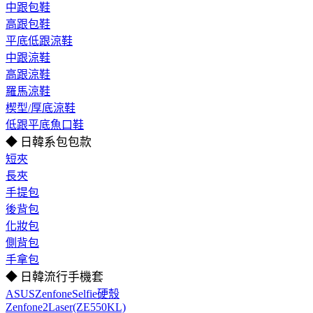
中跟包鞋
高跟包鞋
平底低跟涼鞋
中跟涼鞋
高跟涼鞋
羅馬涼鞋
楔型/厚底涼鞋
低跟平底魚口鞋
◆ 日韓系包包款
短夾
長夾
手提包
後背包
化妝包
側背包
手拿包
◆ 日韓流行手機套
ASUSZenfoneSelfie硬殼
Zenfone2Laser(ZE550KL)