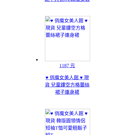
1187 元
♥ 俏魔女美人館 ♥ 現
貨 兒童鏤空方格蕾絲
裙子連身裙