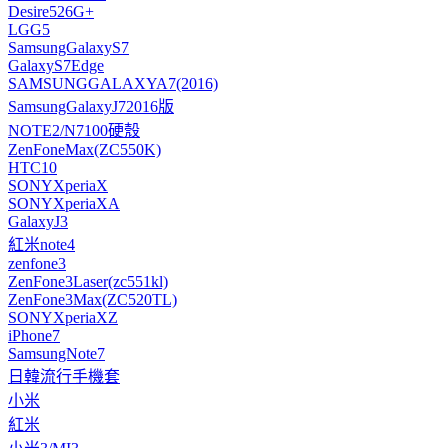
Desire526G+
LGG5
SamsungGalaxyS7
GalaxyS7Edge
SAMSUNGGALAXYA7(2016)
SamsungGalaxyJ72016版
NOTE2/N7100硬殼
ZenFoneMax(ZC550K)
HTC10
SONYXperiaX
SONYXperiaXA
GalaxyJ3
紅米note4
zenfone3
ZenFone3Laser(zc551kl)
ZenFone3Max(ZC520TL)
SONYXperiaXZ
iPhone7
SamsungNote7
日韓流行手機套
小米
紅米