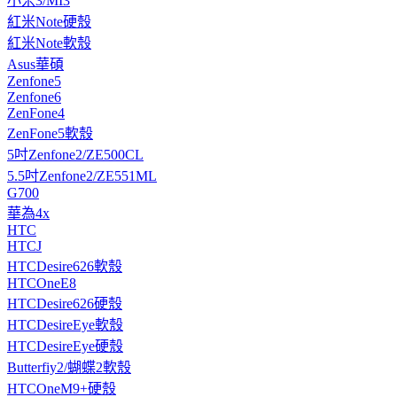
小米3/MI3
紅米Note硬殼
紅米Note軟殼
Asus華碩
Zenfone5
Zenfone6
ZenFone4
ZenFone5軟殼
5吋Zenfone2/ZE500CL
5.5吋Zenfone2/ZE551ML
G700
華為4x
HTC
HTCJ
HTCDesire626軟殼
HTCOneE8
HTCDesire626硬殼
HTCDesireEye軟殼
HTCDesireEye硬殼
Butterfiy2/蝴蝶2軟殼
HTCOneM9+硬殼