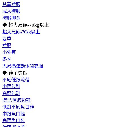
兒童禮服
成人禮服
禮服押金
◆ 超大尺碼-70kg以上
超大尺碼-70kg以上
夏季
禮服
小外套
冬季
大尺碼運動休閒衣服
◆ 鞋子專區
平底低跟涼鞋
中跟包鞋
高跟包鞋
楔型/厚底包鞋
低跟平底魚口鞋
中跟魚口鞋
高跟魚口鞋