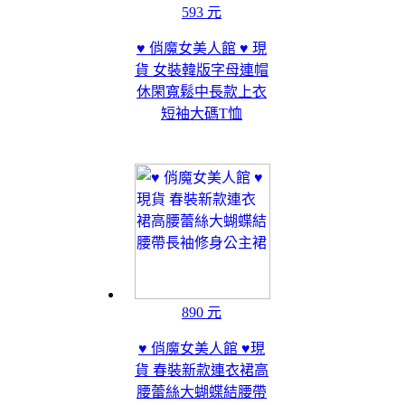
593 元
♥ 俏魔女美人館 ♥ 現
貨 女裝韓版字母連帽
休閑寬鬆中長款上衣
短袖大碼T恤
890 元
♥ 俏魔女美人館 ♥現
貨 春裝新款連衣裙高
腰蕾絲大蝴蝶結腰帶