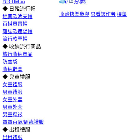
所有商品
0
分享
0
◆ 日韓流行帽
收藏
快樂參與
只看該作者
檢舉
經典款漁夫帽
百搭貝雷帽
雜誌款遮陽帽
流行款草帽
◆ 收納流行商品
旅行收納商品
防塵袋
收納鞋盒
◆ 兒童禮服
女童禮服
男童禮服
女童外套
男童外套
男童襯衫
寶寶百歲/周歲禮服
◆ 出租禮服
出租禮服