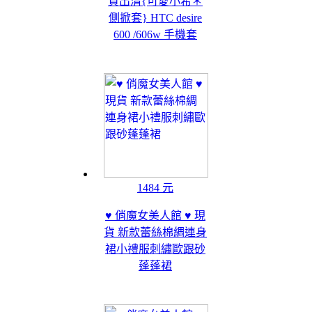
貨出清{可愛小希＊
側掀套} HTC desire
600 /606w 手機套
1484 元
♥ 俏魔女美人館 ♥ 現
貨 新款蕾絲棉綢連身
裙小禮服刺繡歐跟砂
蓬蓬裙