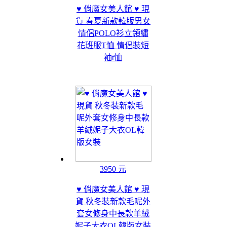
♥ 俏魔女美人館 ♥ 現
貨 春夏新款韓版男女
情侶POLO衫立領繡
花班服T恤 情侶裝短
袖t恤
3950 元
♥ 俏魔女美人館 ♥ 現
貨 秋冬裝新款毛呢外
套女修身中長款羊絨
妮子大衣OL韓版女裝