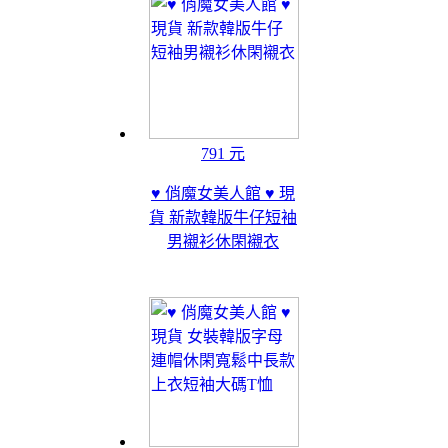
791 元
♥ 俏魔女美人館 ♥ 現
貨 新款韓版牛仔短袖
男襯衫休閑襯衣