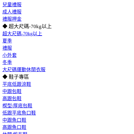
兒童禮服
成人禮服
禮服押金
◆ 超大尺碼-70kg以上
超大尺碼-70kg以上
夏季
禮服
小外套
冬季
大尺碼運動休閒衣服
◆ 鞋子專區
平底低跟涼鞋
中跟包鞋
高跟包鞋
楔型/厚底包鞋
低跟平底魚口鞋
中跟魚口鞋
高跟魚口鞋