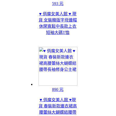
593 元
♥ 俏魔女美人館 ♥ 現
貨 女裝韓版字母連帽
休閑寬鬆中長款上衣
短袖大碼T恤
890 元
♥ 俏魔女美人館 ♥現
貨 春裝新款連衣裙高
腰蕾絲大蝴蝶結腰帶