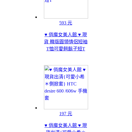
593 元
♥ 俏魔女美人館 ♥ 現
貨 韓版圓領情侶短袖
T恤可愛翹鬍子短T
197 元
♥ 俏魔女美人館 ♥ 現