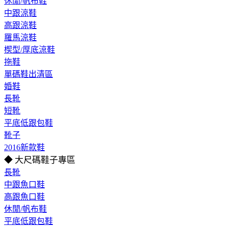
休閒/帆布鞋
中跟涼鞋
高跟涼鞋
羅馬涼鞋
楔型/厚底涼鞋
拖鞋
單碼鞋出清區
婚鞋
長靴
短靴
平底低跟包鞋
靴子
2016新款鞋
◆ 大尺碼鞋子專區
長靴
中跟魚口鞋
高跟魚口鞋
休閒/帆布鞋
平底低跟包鞋