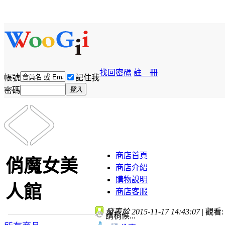
找回密碼
註 冊
帳號
記住我
密碼
登入
商店首頁
俏魔女美
商店介紹
購物說明
人館
商店客服
發表於 2015-11-17 14:43:07
|
觀看: 
請稍候...