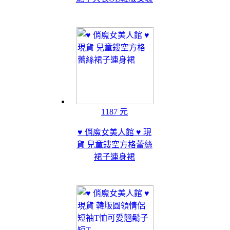
1187 元
♥ 俏魔女美人館 ♥ 現
貨 兒童鏤空方格蕾絲
裙子連身裙