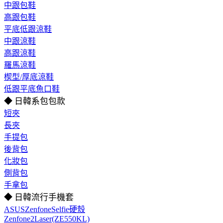
中跟包鞋
高跟包鞋
平底低跟涼鞋
中跟涼鞋
高跟涼鞋
羅馬涼鞋
楔型/厚底涼鞋
低跟平底魚口鞋
◆ 日韓系包包款
短夾
長夾
手提包
後背包
化妝包
側背包
手拿包
◆ 日韓流行手機套
ASUSZenfoneSelfie硬殼
Zenfone2Laser(ZE550KL)