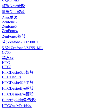
小米3/MI3
紅米Note硬殼
紅米Note軟殼
Asus華碩
Zenfone5
Zenfone6
ZenFone4
ZenFone5軟殼
5吋Zenfone2/ZE500CL
5.5吋Zenfone2/ZE551ML
G700
華為4x
HTC
HTCJ
HTCDesire626軟殼
HTCOneE8
HTCDesire626硬殼
HTCDesireEye軟殼
HTCDesireEye硬殼
Butterfiy2/蝴蝶2軟殼
HTCOneM9+硬殼