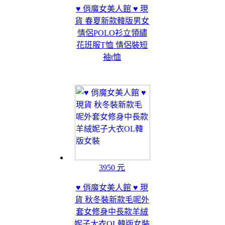
♥ 俏魔女美人館 ♥ 現
貨 春夏新款韓版男女
情侶POLO衫立領繡
花班服T恤 情侶裝短
袖t恤
3950 元
♥ 俏魔女美人館 ♥ 現
貨 秋冬裝新款毛呢外
套女修身中長款羊絨
妮子大衣OL韓版女裝