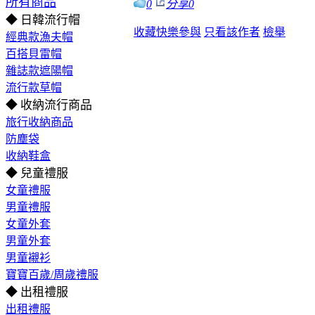
所有商品
0
分享
0
◆ 日韓流行帽
收藏
快樂參與
只看該作者
檢舉
經典款漁夫帽
百搭貝雷帽
雜誌款遮陽帽
流行款草帽
◆ 收納流行商品
旅行收納商品
防塵袋
收納鞋盒
◆ 兒童禮服
女童禮服
男童禮服
女童外套
男童外套
男童襯衫
寶寶百歲/周歲禮服
◆ 出租禮服
出租禮服