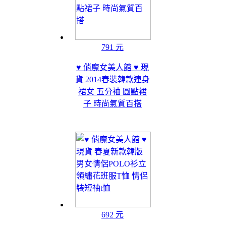
791 元
♥ 俏魔女美人館 ♥ 現
貨 2014春裝韓款連身
裙女 五分袖 圓點裙
子 時尚氣質百搭
692 元