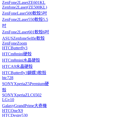
ZenFone2LaserZE601KL
Zenfone2Laser(ZE500KL)
ZenFoneLaser500軟殼5吋
ZenFone2Laser550軟殼5.5
吋
ZenFone2Laser601軟殼6吋
ASUSZenfoneSelfie軟殼
ZenFoneZoom
HTCButterfly3
HTCm8mini硬殼
HTCm8mini水晶硬殼
HTCA9水晶硬殼
HTCButterfly3蝴蝶3軟殼
htc728
SONYXperiaZ5Premium硬
殼
SONYXperiaZLC6502
LGv10
GalaxyGrandPrime大奇機
HTCOneX9
HTCDesire530