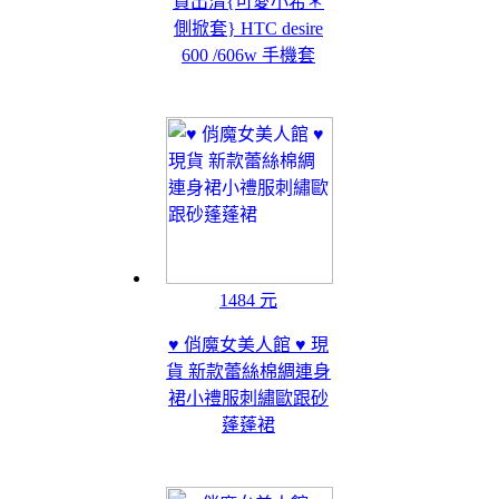
貨出清{可愛小希＊
側掀套} HTC desire
600 /606w 手機套
1484 元
♥ 俏魔女美人館 ♥ 現
貨 新款蕾絲棉綢連身
裙小禮服刺繡歐跟砂
蓬蓬裙