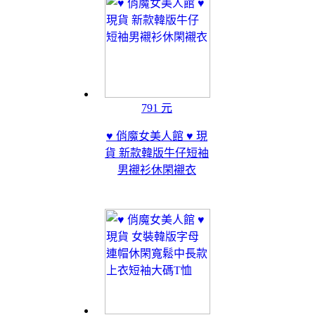
791 元
♥ 俏魔女美人館 ♥ 現
貨 新款韓版牛仔短袖
男襯衫休閑襯衣