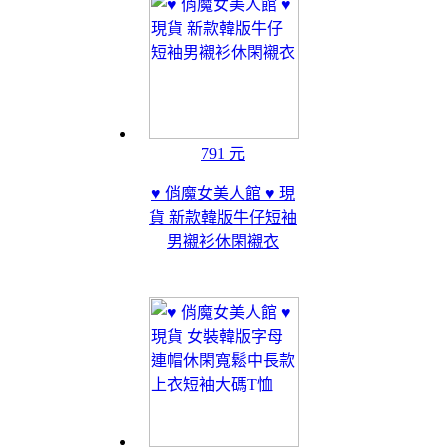
791 元
♥ 俏魔女美人館 ♥ 現
貨 新款韓版牛仔短袖
男襯衫休閑襯衣