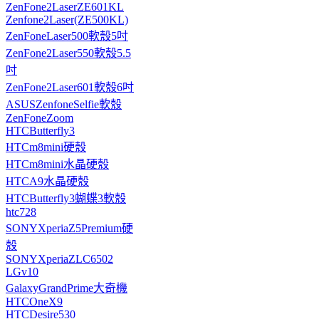
ZenFone2LaserZE601KL
Zenfone2Laser(ZE500KL)
ZenFoneLaser500軟殼5吋
ZenFone2Laser550軟殼5.5
吋
ZenFone2Laser601軟殼6吋
ASUSZenfoneSelfie軟殼
ZenFoneZoom
HTCButterfly3
HTCm8mini硬殼
HTCm8mini水晶硬殼
HTCA9水晶硬殼
HTCButterfly3蝴蝶3軟殼
htc728
SONYXperiaZ5Premium硬
殼
SONYXperiaZLC6502
LGv10
GalaxyGrandPrime大奇機
HTCOneX9
HTCDesire530