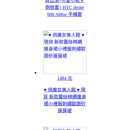
貨出清{可愛小希＊
側掀套} HTC desire
600 /606w 手機套
1484 元
♥ 俏魔女美人館 ♥ 現
貨 新款蕾絲棉綢連身
裙小禮服刺繡歐跟砂
蓬蓬裙