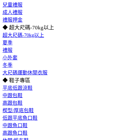
兒童禮服
成人禮服
禮服押金
◆ 超大尺碼-70kg以上
超大尺碼-70kg以上
夏季
禮服
小外套
冬季
大尺碼運動休閒衣服
◆ 鞋子專區
平底低跟涼鞋
中跟包鞋
高跟包鞋
楔型/厚底包鞋
低跟平底魚口鞋
中跟魚口鞋
高跟魚口鞋