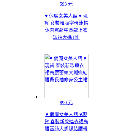
593 元
♥ 俏魔女美人館 ♥ 現
貨 女裝韓版字母連帽
休閑寬鬆中長款上衣
短袖大碼T恤
890 元
♥ 俏魔女美人館 ♥現
貨 春裝新款連衣裙高
腰蕾絲大蝴蝶結腰帶