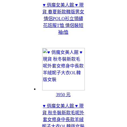
♥ 俏魔女美人館 ♥ 現
貨 春夏新款韓版男女
情侶POLO衫立領繡
花班服T恤 情侶裝短
袖t恤
3950 元
♥ 俏魔女美人館 ♥ 現
貨 秋冬裝新款毛呢外
套女修身中長款羊絨
妮子大衣OL韓版女裝