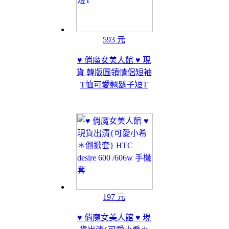
593 元
♥ 俏魔女美人館 ♥ 現
貨 韓版圓領情侶短袖
T恤可愛翹鬍子短T
197 元
♥ 俏魔女美人館 ♥ 現