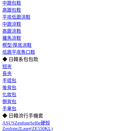
中跟包鞋
高跟包鞋
平底低跟涼鞋
中跟涼鞋
高跟涼鞋
羅馬涼鞋
楔型/厚底涼鞋
低跟平底魚口鞋
◆ 日韓系包包款
短夾
長夾
手提包
後背包
化妝包
側背包
手拿包
◆ 日韓流行手機套
ASUSZenfoneSelfie硬殼
Zenfone2Laser(ZE550KL)