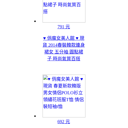
791 元
♥ 俏魔女美人館 ♥ 現
貨 2014春裝韓款連身
裙女 五分袖 圓點裙
子 時尚氣質百搭
692 元