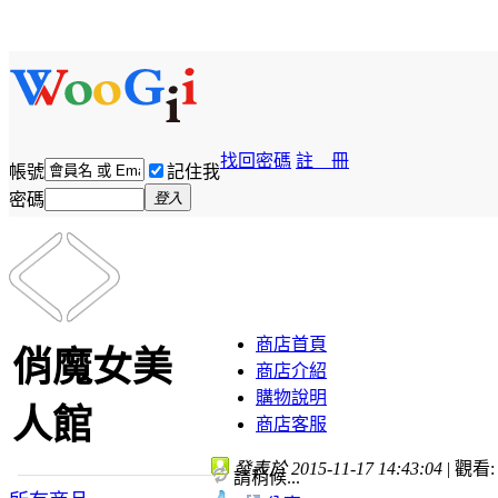
找回密碼
註 冊
帳號
記住我
密碼
登入
商店首頁
俏魔女美
商店介紹
購物說明
人館
商店客服
發表於 2015-11-17 14:43:04
|
觀看: 
請稍候...