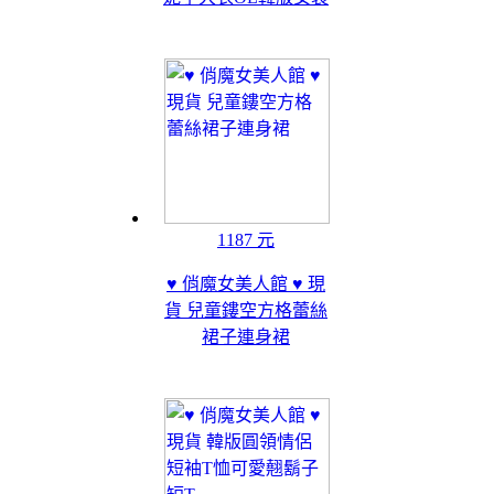
1187 元
♥ 俏魔女美人館 ♥ 現
貨 兒童鏤空方格蕾絲
裙子連身裙