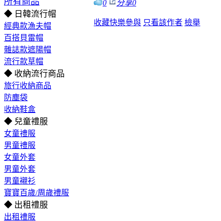
所有商品
0
分享
0
◆ 日韓流行帽
收藏
快樂參與
只看該作者
檢舉
經典款漁夫帽
百搭貝雷帽
雜誌款遮陽帽
流行款草帽
◆ 收納流行商品
旅行收納商品
防塵袋
收納鞋盒
◆ 兒童禮服
女童禮服
男童禮服
女童外套
男童外套
男童襯衫
寶寶百歲/周歲禮服
◆ 出租禮服
出租禮服