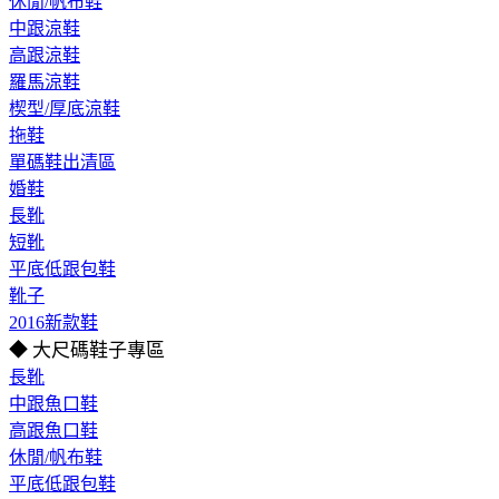
休閒/帆布鞋
中跟涼鞋
高跟涼鞋
羅馬涼鞋
楔型/厚底涼鞋
拖鞋
單碼鞋出清區
婚鞋
長靴
短靴
平底低跟包鞋
靴子
2016新款鞋
◆ 大尺碼鞋子專區
長靴
中跟魚口鞋
高跟魚口鞋
休閒/帆布鞋
平底低跟包鞋