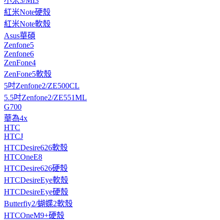
小米3/MI3
紅米Note硬殼
紅米Note軟殼
Asus華碩
Zenfone5
Zenfone6
ZenFone4
ZenFone5軟殼
5吋Zenfone2/ZE500CL
5.5吋Zenfone2/ZE551ML
G700
華為4x
HTC
HTCJ
HTCDesire626軟殼
HTCOneE8
HTCDesire626硬殼
HTCDesireEye軟殼
HTCDesireEye硬殼
Butterfiy2/蝴蝶2軟殼
HTCOneM9+硬殼