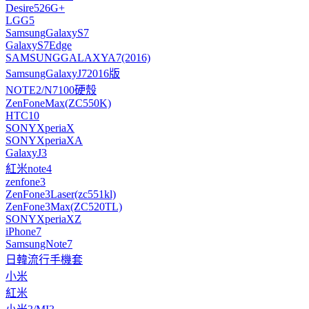
Desire526G+
LGG5
SamsungGalaxyS7
GalaxyS7Edge
SAMSUNGGALAXYA7(2016)
SamsungGalaxyJ72016版
NOTE2/N7100硬殼
ZenFoneMax(ZC550K)
HTC10
SONYXperiaX
SONYXperiaXA
GalaxyJ3
紅米note4
zenfone3
ZenFone3Laser(zc551kl)
ZenFone3Max(ZC520TL)
SONYXperiaXZ
iPhone7
SamsungNote7
日韓流行手機套
小米
紅米