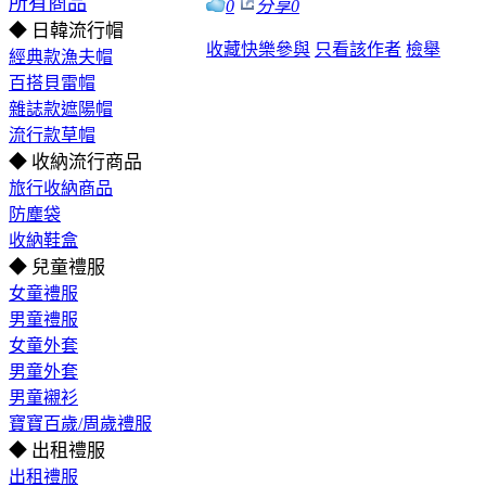
所有商品
0
分享
0
◆ 日韓流行帽
收藏
快樂參與
只看該作者
檢舉
經典款漁夫帽
百搭貝雷帽
雜誌款遮陽帽
流行款草帽
◆ 收納流行商品
旅行收納商品
防塵袋
收納鞋盒
◆ 兒童禮服
女童禮服
男童禮服
女童外套
男童外套
男童襯衫
寶寶百歲/周歲禮服
◆ 出租禮服
出租禮服