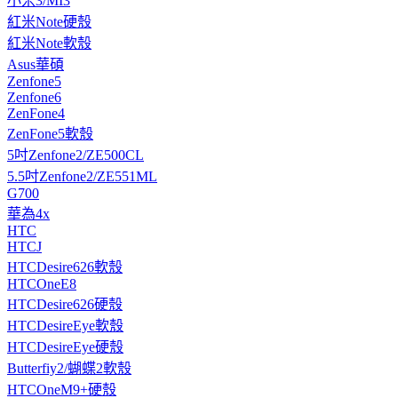
小米3/MI3
紅米Note硬殼
紅米Note軟殼
Asus華碩
Zenfone5
Zenfone6
ZenFone4
ZenFone5軟殼
5吋Zenfone2/ZE500CL
5.5吋Zenfone2/ZE551ML
G700
華為4x
HTC
HTCJ
HTCDesire626軟殼
HTCOneE8
HTCDesire626硬殼
HTCDesireEye軟殼
HTCDesireEye硬殼
Butterfiy2/蝴蝶2軟殼
HTCOneM9+硬殼