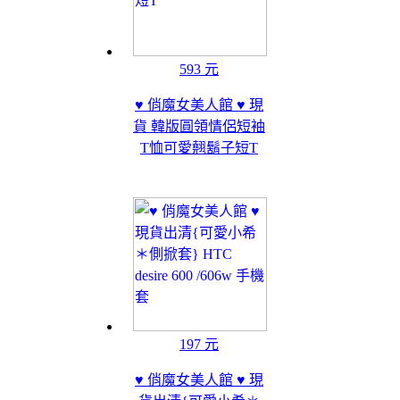
593 元
♥ 俏魔女美人館 ♥ 現
貨 韓版圓領情侶短袖
T恤可愛翹鬍子短T
197 元
♥ 俏魔女美人館 ♥ 現