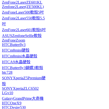
ZenFone2LaserZE601KL
Zenfone2Laser(ZE500KL)
ZenFoneLaser500軟殼5吋
ZenFone2Laser550軟殼5.5
吋
ZenFone2Laser601軟殼6吋
ASUSZenfoneSelfie軟殼
ZenFoneZoom
HTCButterfly3
HTCm8mini硬殼
HTCm8mini水晶硬殼
HTCA9水晶硬殼
HTCButterfly3蝴蝶3軟殼
htc728
SONYXperiaZ5Premium硬
殼
SONYXperiaZLC6502
LGv10
GalaxyGrandPrime大奇機
HTCOneX9
HTCDesire530