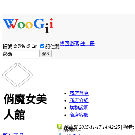
找回密碼
註 冊
帳號
記住我
密碼
登入
商店首頁
俏魔女美
商店介紹
購物說明
人館
商店客服
發表於 2015-11-17 14:42:25
|
觀看: 
請稍候...