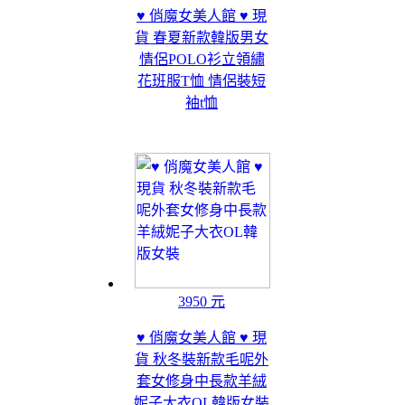
♥ 俏魔女美人館 ♥ 現
貨 春夏新款韓版男女
情侶POLO衫立領繡
花班服T恤 情侶裝短
袖t恤
3950 元
♥ 俏魔女美人館 ♥ 現
貨 秋冬裝新款毛呢外
套女修身中長款羊絨
妮子大衣OL韓版女裝