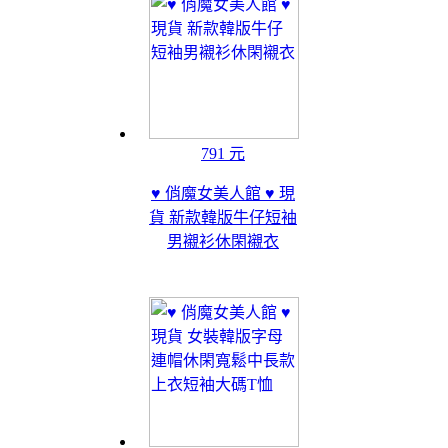
791 元
♥ 俏魔女美人館 ♥ 現
貨 新款韓版牛仔短袖
男襯衫休閑襯衣