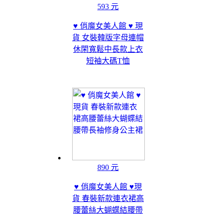
593 元
♥ 俏魔女美人館 ♥ 現
貨 女裝韓版字母連帽
休閑寬鬆中長款上衣
短袖大碼T恤
890 元
♥ 俏魔女美人館 ♥現
貨 春裝新款連衣裙高
腰蕾絲大蝴蝶結腰帶