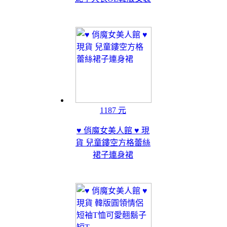
1187 元
♥ 俏魔女美人館 ♥ 現
貨 兒童鏤空方格蕾絲
裙子連身裙