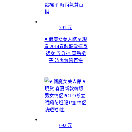
791 元
♥ 俏魔女美人館 ♥ 現
貨 2014春裝韓款連身
裙女 五分袖 圓點裙
子 時尚氣質百搭
692 元