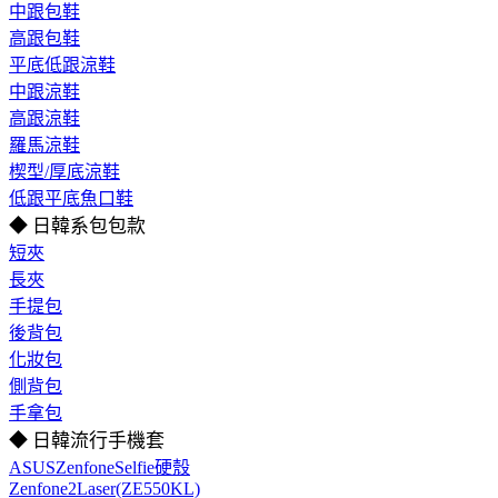
中跟包鞋
高跟包鞋
平底低跟涼鞋
中跟涼鞋
高跟涼鞋
羅馬涼鞋
楔型/厚底涼鞋
低跟平底魚口鞋
◆ 日韓系包包款
短夾
長夾
手提包
後背包
化妝包
側背包
手拿包
◆ 日韓流行手機套
ASUSZenfoneSelfie硬殼
Zenfone2Laser(ZE550KL)