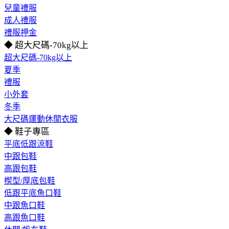
兒童禮服
成人禮服
禮服押金
◆ 超大尺碼-70kg以上
超大尺碼-70kg以上
夏季
禮服
小外套
冬季
大尺碼運動休閒衣服
◆ 鞋子專區
平底低跟涼鞋
中跟包鞋
高跟包鞋
楔型/厚底包鞋
低跟平底魚口鞋
中跟魚口鞋
高跟魚口鞋