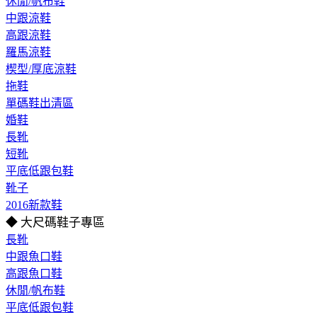
休閒/帆布鞋
中跟涼鞋
高跟涼鞋
羅馬涼鞋
楔型/厚底涼鞋
拖鞋
單碼鞋出清區
婚鞋
長靴
短靴
平底低跟包鞋
靴子
2016新款鞋
◆ 大尺碼鞋子專區
長靴
中跟魚口鞋
高跟魚口鞋
休閒/帆布鞋
平底低跟包鞋