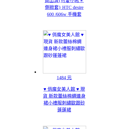
貨出清{可愛小希＊
側掀套} HTC desire
600 /606w 手機套
1484 元
♥ 俏魔女美人館 ♥ 現
貨 新款蕾絲棉綢連身
裙小禮服刺繡歐跟砂
蓬蓬裙