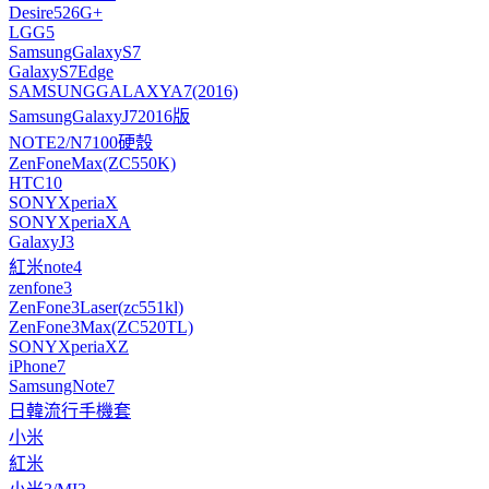
Desire526G+
LGG5
SamsungGalaxyS7
GalaxyS7Edge
SAMSUNGGALAXYA7(2016)
SamsungGalaxyJ72016版
NOTE2/N7100硬殼
ZenFoneMax(ZC550K)
HTC10
SONYXperiaX
SONYXperiaXA
GalaxyJ3
紅米note4
zenfone3
ZenFone3Laser(zc551kl)
ZenFone3Max(ZC520TL)
SONYXperiaXZ
iPhone7
SamsungNote7
日韓流行手機套
小米
紅米