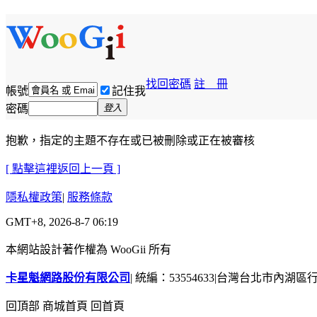
找回密碼
註 冊
帳號
記住我
密碼
登入
抱歉，指定的主題不存在或已被刪除或正在被審核
[ 點擊這裡返回上一頁 ]
隱私權政策
|
服務條款
GMT+8, 2026-8-7 06:19
本網站設計著作權為 WooGii 所有
卡星魁網路股份有限公司
|
統編：53554633
|
台灣台北市內湖區行善
回頂部
商城首頁
回首頁