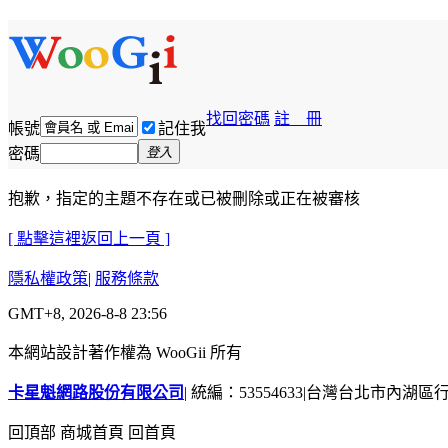
找回密碼
註 冊
帳號
記住我
密碼
登入
抱歉，指定的主題不存在或已被刪除或正在被審核
[ 點擊這裡返回上一頁 ]
隱私權政策
|
服務條款
GMT+8, 2026-8-8 23:56
本網站設計著作權為 WooGii 所有
卡星魁網路股份有限公司
|
統編：53554633
|
台灣台北市內湖區行善
回頂部
商城首頁
回首頁