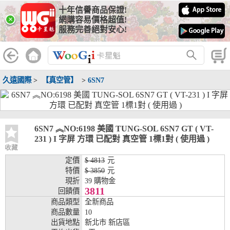
十年信譽商品保證!
線上分期銀行
×
網購容易價格超值!
服務完善絕對安心!
WooGii 與 綠界 合作，『信用卡分期付款』 與 『信用卡零利率
分期付款』 的配合銀行如下：
分期期數
提供分期之銀行
久遠國際
>
【真空管】
>
6SN7
兆豐銀行、合作金庫、第一銀行、華南銀行、
彰化銀行、上海銀行、富邦銀行、國泰世華、
台灣企銀、台中銀行、匯豐銀行、華泰銀行、
3期
臺灣新光銀行、陽信銀行、聯邦銀行、遠東商
銀、元大銀行、永豐銀行、玉山銀行、凱基銀
6SN7 ︽NO:6198 美國 TUNG-SOL 6SN7 GT ( VT-
行、星展銀行、台新銀行、安泰銀行、中國信
231 ) I 字屏 方環 已配對 真空管 1標1對 ( 使用過 )
託、台灣樂天、三信商銀
收藏
定價
$ 4813
元
兆豐銀行、合作金庫、第一銀行、華南銀行、
特價
$ 3850
元
彰化銀行、上海銀行、富邦銀行、國泰世華、
現折
39 購物金
台灣企銀、台中銀行、匯豐銀行、華泰銀行、
3811
回饋價
6期
臺灣新光銀行、陽信銀行、聯邦銀行、遠東商
商品類型
全新商品
銀、元大銀行、永豐銀行、玉山銀行、凱基銀
商品數量
10
行、星展銀行、台新銀行、安泰銀行、中國信
出貨地點
新北市 新店區
託、台灣樂天、三信商銀