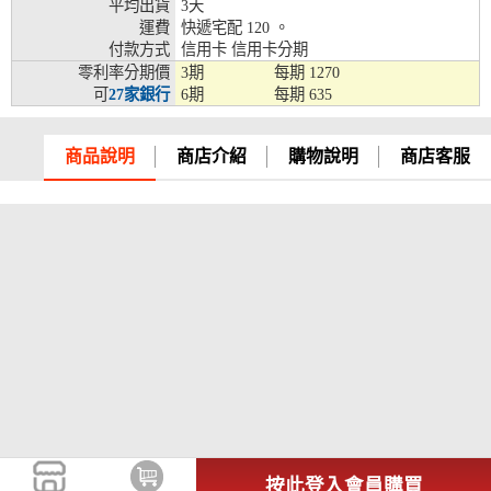
平均出貨
3天
兆豐銀行、合作金庫、第一銀行、華南銀行、
運費
快遞宅配 120 。
彰化銀行、上海銀行、富邦銀行、國泰世華、
付款方式
信用卡 信用卡分期
台灣企銀、台中銀行、匯豐銀行、華泰銀行、
零利率分期價
3期
每期
1270
12期
臺灣新光銀行、陽信銀行、聯邦銀行、遠東商
可
27家銀行
6期
每期
635
銀、元大銀行、永豐銀行、玉山銀行、凱基銀
行、星展銀行、台新銀行、安泰銀行、中國信
商品說明
商店介紹
購物說明
商店客服
託、台灣樂天、三信商銀
兆豐銀行、合作金庫、第一銀行、華南銀行、
彰化銀行、上海銀行、富邦銀行、國泰世華、
台灣企銀、台中銀行、匯豐銀行、華泰銀行、
18期
臺灣新光銀行、陽信銀行、聯邦銀行、遠東商
銀、元大銀行、永豐銀行、玉山銀行、凱基銀
行、星展銀行、台新銀行、安泰銀行、中國信
託、台灣樂天
按此登入會員購買