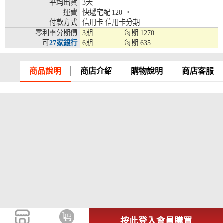
平均出貨
3天
兆豐銀行、合作金庫、第一銀行、華南銀行、
運費
快遞宅配 120 。
彰化銀行、上海銀行、富邦銀行、國泰世華、
付款方式
信用卡 信用卡分期
台灣企銀、台中銀行、匯豐銀行、華泰銀行、
零利率分期價
3期
每期
1270
12期
臺灣新光銀行、陽信銀行、聯邦銀行、遠東商
可
27家銀行
6期
每期
635
銀、元大銀行、永豐銀行、玉山銀行、凱基銀
行、星展銀行、台新銀行、安泰銀行、中國信
商品說明
商店介紹
購物說明
商店客服
託、台灣樂天、三信商銀
兆豐銀行、合作金庫、第一銀行、華南銀行、
彰化銀行、上海銀行、富邦銀行、國泰世華、
台灣企銀、台中銀行、匯豐銀行、華泰銀行、
18期
臺灣新光銀行、陽信銀行、聯邦銀行、遠東商
銀、元大銀行、永豐銀行、玉山銀行、凱基銀
行、星展銀行、台新銀行、安泰銀行、中國信
託、台灣樂天
按此登入會員購買