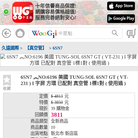
十年信譽商品保證!
線上分期銀行
×
網購容易價格超值!
服務完善絕對安心!
WooGii 與 綠界 合作，『信用卡分期付款』 與 『信用卡零利率
分期付款』 的配合銀行如下：
分期期數
提供分期之銀行
久遠國際
>
【真空管】
>
6SN7
兆豐銀行、合作金庫、第一銀行、華南銀行、
彰化銀行、上海銀行、富邦銀行、國泰世華、
台灣企銀、台中銀行、匯豐銀行、華泰銀行、
3期
臺灣新光銀行、陽信銀行、聯邦銀行、遠東商
銀、元大銀行、永豐銀行、玉山銀行、凱基銀
6SN7 ︽NO:6196 美國 TUNG-SOL 6SN7 GT ( VT-
行、星展銀行、台新銀行、安泰銀行、中國信
231 ) I 字屏 方環 已配對 真空管 1標1對 ( 使用過 )
託、台灣樂天、三信商銀
收藏
定價
$ 4813
元
兆豐銀行、合作金庫、第一銀行、華南銀行、
特價
$ 3850
元
彰化銀行、上海銀行、富邦銀行、國泰世華、
現折
39 購物金
台灣企銀、台中銀行、匯豐銀行、華泰銀行、
3811
回饋價
6期
臺灣新光銀行、陽信銀行、聯邦銀行、遠東商
商品類型
全新商品
銀、元大銀行、永豐銀行、玉山銀行、凱基銀
商品數量
10
行、星展銀行、台新銀行、安泰銀行、中國信
出貨地點
新北市 新店區
託、台灣樂天、三信商銀