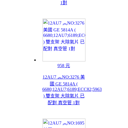
1對
958 元
12AU7 ︽NO:3276 美
國 GE 5814A (
6680;12AU7;6189;ECC82;5963
) 雙支架 大除氣片 已
配對 真空管 1對