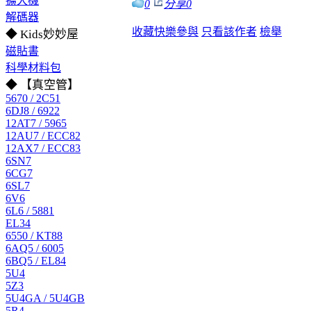
擴大機
0
分享
0
解碼器
收藏
快樂參與
只看該作者
檢舉
◆ Kids妙妙屋
磁貼書
科學材料包
◆ 【真空管】
5670 / 2C51
6DJ8 / 6922
12AT7 / 5965
12AU7 / ECC82
12AX7 / ECC83
6SN7
6CG7
6SL7
6V6
6L6 / 5881
EL34
6550 / KT88
6AQ5 / 6005
6BQ5 / EL84
5U4
5Z3
5U4GA / 5U4GB
5R4