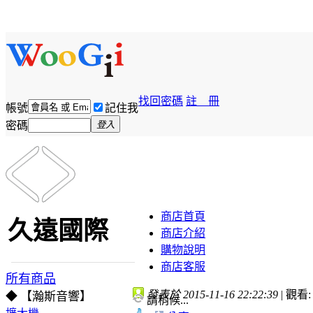
找回密碼
註 冊
帳號
記住我
密碼
登入
商店首頁
久遠國際
商店介紹
購物說明
商店客服
所有商品
發表於 2015-11-16 22:22:39
|
觀看: 
◆ 【瀚斯音響】
請稍候...