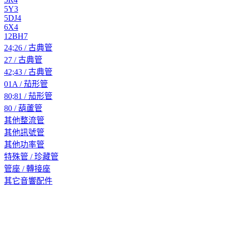
5Y3
5DJ4
6X4
12BH7
24;26 / 古典管
27 / 古典管
42;43 / 古典管
01A / 茄形管
80;81 / 茄形管
80 / 葫蘆管
其他整流管
其他訊號管
其他功率管
特殊管 / 珍藏管
管座 / 轉接座
其它音響配件