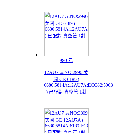
980 元
12AU7 ︽NO:2996 美
國 GE 6189 (
6680;5814A;12AU7A;ECC82;5963
) 已配對 真空管 1對