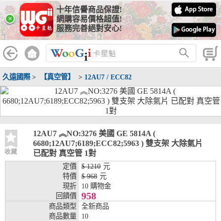
十年信譽商品保證!
線上分期銀行
×
網購容易價格超值!
服務完善絕對安心!
WooGii 與 綠界 合作，『信用卡分期付款』 與 『信用卡零利率
分期付款』 的配合銀行如下：
分期期數
提供分期之銀行
久遠國際
>
【真空管】
>
12AU7 / ECC82
兆豐銀行、合作金庫、第一銀行、華南銀行、
彰化銀行、上海銀行、富邦銀行、國泰世華、
台灣企銀、台中銀行、匯豐銀行、華泰銀行、
3期
臺灣新光銀行、陽信銀行、聯邦銀行、遠東商
銀、元大銀行、永豐銀行、玉山銀行、凱基銀
行、星展銀行、台新銀行、安泰銀行、中國信
12AU7 ︽NO:3276 美國 GE 5814A (
託、台灣樂天、三信商銀
6680;12AU7;6189;ECC82;5963 ) 雙支架 大除氣片
收藏
已配對 真空管 1對
兆豐銀行、合作金庫、第一銀行、華南銀行、
定價
$ 1210
元
彰化銀行、上海銀行、富邦銀行、國泰世華、
特價
$ 968
元
台灣企銀、台中銀行、匯豐銀行、華泰銀行、
現折
10 購物金
6期
臺灣新光銀行、陽信銀行、聯邦銀行、遠東商
958
回饋價
銀、元大銀行、永豐銀行、玉山銀行、凱基銀
商品類型
全新商品
行、星展銀行、台新銀行、安泰銀行、中國信
商品數量
10
託、台灣樂天、三信商銀