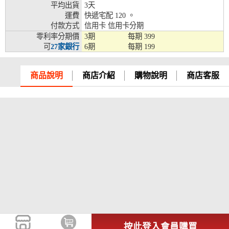
平均出貨
3天
兆豐銀行、合作金庫、第一銀行、華南銀行、
運費
快遞宅配 120 。
彰化銀行、上海銀行、富邦銀行、國泰世華、
付款方式
信用卡 信用卡分期
台灣企銀、台中銀行、匯豐銀行、華泰銀行、
零利率分期價
3期
每期
399
12期
臺灣新光銀行、陽信銀行、聯邦銀行、遠東商
可
27家銀行
6期
每期
199
銀、元大銀行、永豐銀行、玉山銀行、凱基銀
行、星展銀行、台新銀行、安泰銀行、中國信
託、台灣樂天、三信商銀
商品說明
商店介紹
購物說明
商店客服
兆豐銀行、合作金庫、第一銀行、華南銀行、
彰化銀行、上海銀行、富邦銀行、國泰世華、
台灣企銀、台中銀行、匯豐銀行、華泰銀行、
18期
臺灣新光銀行、陽信銀行、聯邦銀行、遠東商
銀、元大銀行、永豐銀行、玉山銀行、凱基銀
行、星展銀行、台新銀行、安泰銀行、中國信
託、台灣樂天
按此登入會員購買