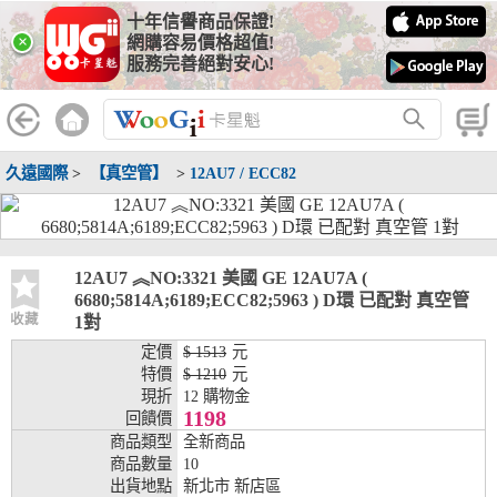
十年信譽商品保證!
線上分期銀行
×
網購容易價格超值!
服務完善絕對安心!
WooGii 與 綠界 合作，『信用卡分期付款』 與 『信用卡零利率
分期付款』 的配合銀行如下：
分期期數
提供分期之銀行
久遠國際
>
【真空管】
>
12AU7 / ECC82
兆豐銀行、合作金庫、第一銀行、華南銀行、
彰化銀行、上海銀行、富邦銀行、國泰世華、
台灣企銀、台中銀行、匯豐銀行、華泰銀行、
3期
臺灣新光銀行、陽信銀行、聯邦銀行、遠東商
銀、元大銀行、永豐銀行、玉山銀行、凱基銀
12AU7 ︽NO:3321 美國 GE 12AU7A (
行、星展銀行、台新銀行、安泰銀行、中國信
6680;5814A;6189;ECC82;5963 ) D環 已配對 真空管
託、台灣樂天、三信商銀
收藏
1對
定價
$ 1513
元
兆豐銀行、合作金庫、第一銀行、華南銀行、
特價
$ 1210
元
彰化銀行、上海銀行、富邦銀行、國泰世華、
現折
12 購物金
台灣企銀、台中銀行、匯豐銀行、華泰銀行、
1198
回饋價
6期
臺灣新光銀行、陽信銀行、聯邦銀行、遠東商
商品類型
全新商品
銀、元大銀行、永豐銀行、玉山銀行、凱基銀
商品數量
10
行、星展銀行、台新銀行、安泰銀行、中國信
出貨地點
新北市 新店區
託、台灣樂天、三信商銀