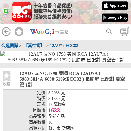
十年信譽商品保證!
線上分期銀行
×
網購容易價格超值!
服務完善絕對安心!
WooGii 與 綠界 合作，『信用卡分期付款』 與 『信用卡零利率
分期付款』 的配合銀行如下：
分期期數
提供分期之銀行
久遠國際
>
【真空管】
>
12AU7 / ECC82
兆豐銀行、合作金庫、第一銀行、華南銀行、
彰化銀行、上海銀行、富邦銀行、國泰世華、
台灣企銀、台中銀行、匯豐銀行、華泰銀行、
3期
臺灣新光銀行、陽信銀行、聯邦銀行、遠東商
銀、元大銀行、永豐銀行、玉山銀行、凱基銀
12AU7 ︽NO:1798 美國 RCA 12AU7A (
行、星展銀行、台新銀行、安泰銀行、中國信
5963;5814A;6680;6189;ECC82 ) 長肋屏 已配對 真空
託、台灣樂天、三信商銀
收藏
管 1對
定價
$ 2063
元
兆豐銀行、合作金庫、第一銀行、華南銀行、
特價
$ 1650
元
彰化銀行、上海銀行、富邦銀行、國泰世華、
現折
17 購物金
台灣企銀、台中銀行、匯豐銀行、華泰銀行、
1633
回饋價
6期
臺灣新光銀行、陽信銀行、聯邦銀行、遠東商
商品類型
全新商品
銀、元大銀行、永豐銀行、玉山銀行、凱基銀
商品數量
10
行、星展銀行、台新銀行、安泰銀行、中國信
出貨地點
新北市 新店區
託、台灣樂天、三信商銀