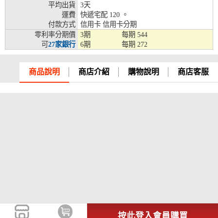
平均出貨
3天
兆豐銀行、合作金庫、第一銀行、華南銀行、
運費
快遞宅配 120 。
彰化銀行、上海銀行、富邦銀行、國泰世華、
付款方式
信用卡 信用卡分期
台灣企銀、台中銀行、匯豐銀行、華泰銀行、
零利率分期價
3期
每期
544
12期
臺灣新光銀行、陽信銀行、聯邦銀行、遠東商
可
27家銀行
6期
每期
272
銀、元大銀行、永豐銀行、玉山銀行、凱基銀
行、星展銀行、台新銀行、安泰銀行、中國信
託、台灣樂天、三信商銀
商品說明
商店介紹
購物說明
商店客服
兆豐銀行、合作金庫、第一銀行、華南銀行、
彰化銀行、上海銀行、富邦銀行、國泰世華、
台灣企銀、台中銀行、匯豐銀行、華泰銀行、
18期
臺灣新光銀行、陽信銀行、聯邦銀行、遠東商
銀、元大銀行、永豐銀行、玉山銀行、凱基銀
行、星展銀行、台新銀行、安泰銀行、中國信
託、台灣樂天
按此登入會員購買