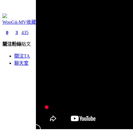
WooGii-MV收藏
0
3
435
關注
粉絲
貼文
關注TA
聊天室