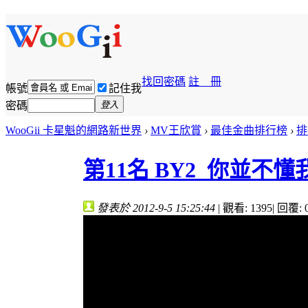
找回密碼
註 冊
帳號
記住我
密碼
登入
WooGii 卡星魁的網路新世界
›
MV王欣賞
›
最佳金曲排行榜
›
排行
第11名 BY2_你並不懂
發表於 2012-9-5 15:25:44
|
觀看: 1395
|
回覆: 