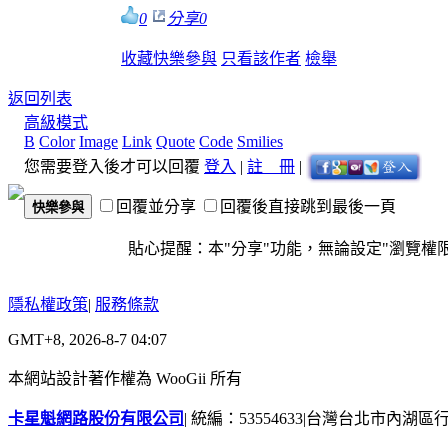
0
分享
0
收藏
快樂參與
只看該作者
檢舉
返回列表
高級模式
B
Color
Image
Link
Quote
Code
Smilies
您需要登入後才可以回覆
登入
|
註 冊
|
回覆並分享
回覆後直接跳到最後一頁
快樂參與
貼心提醒：本"分享"功能，無論設定"瀏覽權限"為
隱私權政策
|
服務條款
GMT+8, 2026-8-7 04:07
本網站設計著作權為 WooGii 所有
卡星魁網路股份有限公司
|
統編：53554633
|
台灣台北市內湖區行善