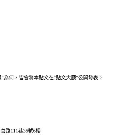
何，皆會將本貼文在"貼文大廳"公開發表。
路111巷35號6樓