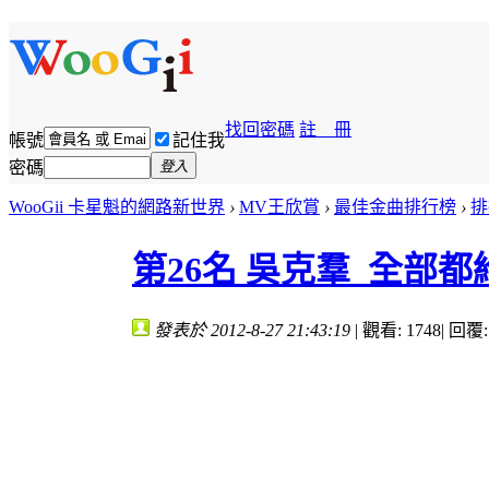
找回密碼
註 冊
帳號
記住我
密碼
登入
WooGii 卡星魁的網路新世界
›
MV王欣賞
›
最佳金曲排行榜
›
排行
第26名 吳克羣_全部都
發表於 2012-8-27 21:43:19
|
觀看: 1748
|
回覆: