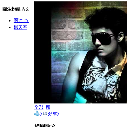
關注
粉絲
貼文
關注TA
聊天室
全部
,
都
0
分享
0
相關貼文