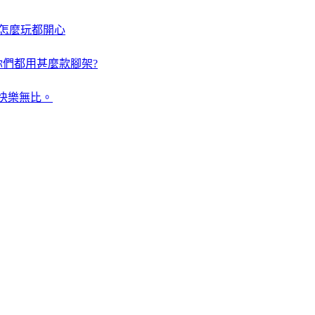
好住怎麼玩都開心
你們都用甚麼款腳架?
快樂無比。