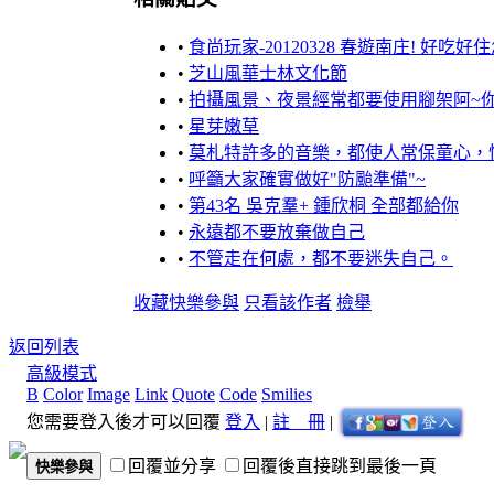
•
食尚玩家-20120328 春遊南庄! 好吃
•
芝山風華士林文化節
•
拍攝風景、夜景經常都要使用腳架阿~
•
星芽嫩草
•
莫札特許多的音樂，都使人常保童心，
•
呼籲大家確實做好"防颱準備"~
•
第43名 吳克羣+ 鍾欣桐 全部都給你
•
永遠都不要放棄做自己
•
不管走在何處，都不要迷失自己。
收藏
快樂參與
只看該作者
檢舉
返回列表
高級模式
B
Color
Image
Link
Quote
Code
Smilies
您需要登入後才可以回覆
登入
|
註 冊
|
回覆並分享
回覆後直接跳到最後一頁
快樂參與