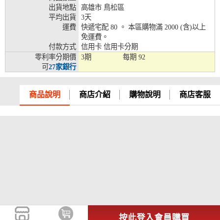
出貨地點
高雄市 鳥松區
兆豐銀行、合作金庫、第一銀行、華南銀行、
平均出貨
3天
彰化銀行、上海銀行、富邦銀行、國泰世華、
運費
快遞宅配 80 。 本區購物滿 2000 (含)以上
台灣企銀、台中銀行、匯豐銀行、華泰銀行、
免運費。
12期
臺灣新光銀行、陽信銀行、聯邦銀行、遠東商
付款方式
信用卡 信用卡分期
銀、元大銀行、永豐銀行、玉山銀行、凱基銀
零利率分期價
3期
每期
92
行、星展銀行、台新銀行、安泰銀行、中國信
可
27家銀行
託、台灣樂天、三信商銀
兆豐銀行、合作金庫、第一銀行、華南銀行、
商品說明
商店介紹
購物說明
商店客服
彰化銀行、上海銀行、富邦銀行、國泰世華、
台灣企銀、台中銀行、匯豐銀行、華泰銀行、
18期
臺灣新光銀行、陽信銀行、聯邦銀行、遠東商
銀、元大銀行、永豐銀行、玉山銀行、凱基銀
行、星展銀行、台新銀行、安泰銀行、中國信
託、台灣樂天
按此登入會員購買