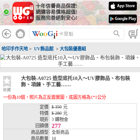
十年信譽商品保證!
線上分期銀行
×
網購容易價格超值!
服務完善絕對安心!
WooGii 與 綠界 合作，『信用卡分期付款』 與 『信用卡零利率
分期付款』 的配合銀行如下：
分期期數
提供分期之銀行
哈印手作天地
>
UV飾品館
>
大包裝優惠組
兆豐銀行、合作金庫、第一銀行、華南銀行、
彰化銀行、上海銀行、富邦銀行、國泰世華、
台灣企銀、台中銀行、匯豐銀行、華泰銀行、
3期
臺灣新光銀行、陽信銀行、聯邦銀行、遠東商
銀、元大銀行、永豐銀行、玉山銀行、凱基銀
大包裝-A0725 造型底托10入～UV膠飾品、布包裝
行、星展銀行、台新銀行、安泰銀行、中國信
飾、項鍊、手工藝……
託、台灣樂天、三信商銀
收藏
一份為10個，照片為正反面實圖，底圖方格為1*1公分
兆豐銀行、合作金庫、第一銀行、華南銀行、
彰化銀行、上海銀行、富邦銀行、國泰世華、
定價
$ 350
元
台灣企銀、台中銀行、匯豐銀行、華泰銀行、
特價
$ 280
元
6期
臺灣新光銀行、陽信銀行、聯邦銀行、遠東商
現折
3 購物金
銀、元大銀行、永豐銀行、玉山銀行、凱基銀
277
回饋價
行、星展銀行、台新銀行、安泰銀行、中國信
商品類型
全新商品
託、台灣樂天、三信商銀
商品數量
10