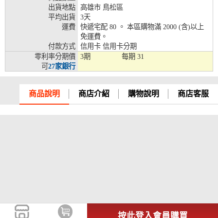
出貨地點
高雄市 鳥松區
兆豐銀行、合作金庫、第一銀行、華南銀行、
平均出貨
3天
彰化銀行、上海銀行、富邦銀行、國泰世華、
運費
快遞宅配 80 。 本區購物滿 2000 (含)以上
台灣企銀、台中銀行、匯豐銀行、華泰銀行、
免運費。
12期
臺灣新光銀行、陽信銀行、聯邦銀行、遠東商
付款方式
信用卡 信用卡分期
銀、元大銀行、永豐銀行、玉山銀行、凱基銀
零利率分期價
3期
每期
31
行、星展銀行、台新銀行、安泰銀行、中國信
可
27家銀行
託、台灣樂天、三信商銀
兆豐銀行、合作金庫、第一銀行、華南銀行、
商品說明
商店介紹
購物說明
商店客服
彰化銀行、上海銀行、富邦銀行、國泰世華、
台灣企銀、台中銀行、匯豐銀行、華泰銀行、
18期
臺灣新光銀行、陽信銀行、聯邦銀行、遠東商
銀、元大銀行、永豐銀行、玉山銀行、凱基銀
行、星展銀行、台新銀行、安泰銀行、中國信
託、台灣樂天
按此登入會員購買