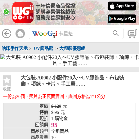
十年信譽商品保證!
線上分期銀行
×
網購容易價格超值!
服務完善絕對安心!
WooGii 與 綠界 合作，『信用卡分期付款』 與 『信用卡零利率
分期付款』 的配合銀行如下：
分期期數
提供分期之銀行
哈印手作天地
>
UV飾品館
>
大包裝優惠組
兆豐銀行、合作金庫、第一銀行、華南銀行、
彰化銀行、上海銀行、富邦銀行、國泰世華、
台灣企銀、台中銀行、匯豐銀行、華泰銀行、
3期
臺灣新光銀行、陽信銀行、聯邦銀行、遠東商
銀、元大銀行、永豐銀行、玉山銀行、凱基銀
大包裝-A0902 小配件20入～UV膠飾品、布包裝
行、星展銀行、台新銀行、安泰銀行、中國信
飾、項鍊、卡片、手工藝……
託、台灣樂天、三信商銀
收藏
一份為20個，照片為正反面實圖，底圖方格為1*1公分
兆豐銀行、合作金庫、第一銀行、華南銀行、
彰化銀行、上海銀行、富邦銀行、國泰世華、
定價
$ 120
元
台灣企銀、台中銀行、匯豐銀行、華泰銀行、
特價
$ 96
元
6期
臺灣新光銀行、陽信銀行、聯邦銀行、遠東商
現折
1 購物金
銀、元大銀行、永豐銀行、玉山銀行、凱基銀
95
回饋價
行、星展銀行、台新銀行、安泰銀行、中國信
商品類型
全新商品
託、台灣樂天、三信商銀
商品數量
10