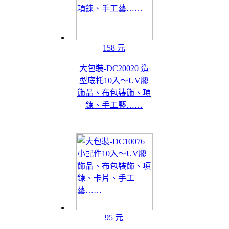
158 元
大包裝-DC20020 造
型底托10入～UV膠
飾品、布包裝飾、項
鍊、手工藝……
95 元