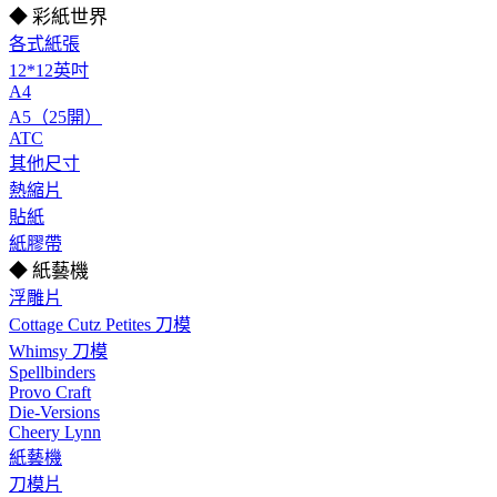
◆ 彩紙世界
各式紙張
12*12英吋
A4
A5（25開）
ATC
其他尺寸
熱縮片
貼紙
紙膠帶
◆ 紙藝機
浮雕片
Cottage Cutz Petites 刀模
Whimsy 刀模
Spellbinders
Provo Craft
Die-Versions
Cheery Lynn
紙藝機
刀模片