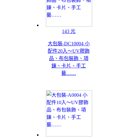
143 元
大包裝-DC10004 小
配件20入～UV膠飾
品、布包裝飾、項
鍊、卡片、手工
藝……