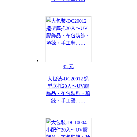
95 元
大包裝-DC20012 造
型底托20入～UV膠
飾品、布包裝飾、項
鍊、手工藝……