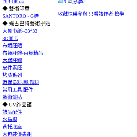
所有商品
0
分享
0
◆ 藝術印章
收藏
快樂參與
只看該作者
檢舉
SANTORO - G娃
◆ 蝶古巴特藝術拼貼
大餐巾紙--33*33
3D圖卡
布類胚體
布類胚體-百貨精品
木器胚體
皮件素胚
烤漆系列
環保塗料.膠.顏料
常用工具.配件
藝術璧貼
◆ UV飾品館
飾品配件
水晶模
背托底座
大包裝優惠組