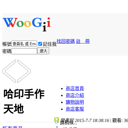
找回密碼
註 冊
帳號
記住我
密碼
登入
商店首頁
哈印手作
商店介紹
購物說明
天地
商店客服
發表於 2015-7-7 18:38:16
|
觀看: 36
請稍候...