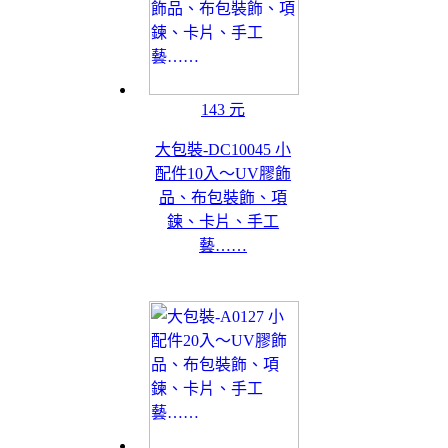
143 元
大包裝-DC10045 小
配件10入～UV膠飾
品、布包裝飾、項
鍊、卡片、手工
藝……