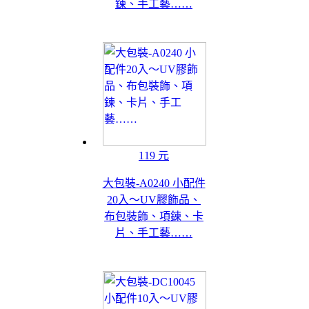
鍊、手工藝……
119 元
大包裝-A0240 小配件
20入～UV膠飾品、
布包裝飾、項鍊、卡
片、手工藝……