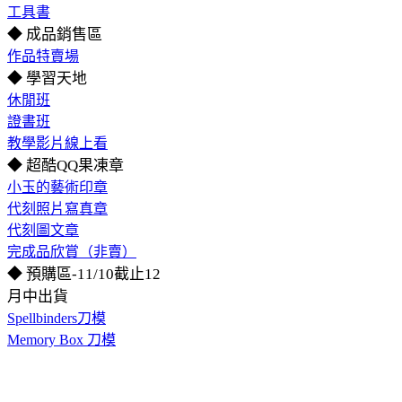
工具書
◆ 成品銷售區
作品特賣場
◆ 學習天地
休閒班
證書班
教學影片線上看
◆ 超酷QQ果凍章
小玉的藝術印章
代刻照片寫真章
代刻圖文章
完成品欣賞（非賣）
◆ 預購區-11/10截止12
月中出貨
Spellbinders刀模
Memory Box 刀模