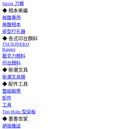
Sizzix 刀模
◆ 相本美編
無酸專用
無酸相本
造型打孔器
◆ 各式印台顏料
TSUKINEKO
Ranger
壓克力顏料
印台顏料
◆ 新潮文具
新潮文具類
◆ 配件工具
整組緞帶
配件
工具
Tim Holtz 型染板
◆ 書香世家
絕版雜誌