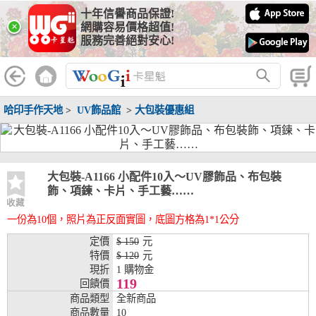
十年信譽商品保證!
線上分期銀行
×
網購容易價格超值!
服務完善絕對安心!
WooGii 與 綠界 合作，『信用卡分期付款』 與 『信用卡零利率
分期付款』 的配合銀行如下：
分期期數
提供分期之銀行
哈印手作天地
>
UV飾品館
>
大包裝優惠組
兆豐銀行、合作金庫、第一銀行、華南銀行、
彰化銀行、上海銀行、富邦銀行、國泰世華、
台灣企銀、台中銀行、匯豐銀行、華泰銀行、
3期
臺灣新光銀行、陽信銀行、聯邦銀行、遠東商
銀、元大銀行、永豐銀行、玉山銀行、凱基銀
大包裝-A1166 小配件10入～UV膠飾品、布包裝
行、星展銀行、台新銀行、安泰銀行、中國信
飾、項鍊、卡片、手工藝……
託、台灣樂天、三信商銀
收藏
一份為10個，照片為正反面實圖，底圖方格為1*1公分
兆豐銀行、合作金庫、第一銀行、華南銀行、
彰化銀行、上海銀行、富邦銀行、國泰世華、
定價
$ 150
元
台灣企銀、台中銀行、匯豐銀行、華泰銀行、
特價
$ 120
元
6期
臺灣新光銀行、陽信銀行、聯邦銀行、遠東商
現折
1 購物金
銀、元大銀行、永豐銀行、玉山銀行、凱基銀
119
回饋價
行、星展銀行、台新銀行、安泰銀行、中國信
商品類型
全新商品
託、台灣樂天、三信商銀
商品數量
10