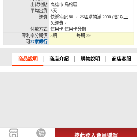
出貨地點
高雄市 鳥松區
兆豐銀行、合作金庫、第一銀行、華南銀行、
平均出貨
3天
彰化銀行、上海銀行、富邦銀行、國泰世華、
運費
快遞宅配 80 。 本區購物滿 2000 (含)以上
台灣企銀、台中銀行、匯豐銀行、華泰銀行、
免運費。
12期
臺灣新光銀行、陽信銀行、聯邦銀行、遠東商
付款方式
信用卡 信用卡分期
銀、元大銀行、永豐銀行、玉山銀行、凱基銀
零利率分期價
3期
每期
39
行、星展銀行、台新銀行、安泰銀行、中國信
可
27家銀行
託、台灣樂天、三信商銀
兆豐銀行、合作金庫、第一銀行、華南銀行、
商品說明
商店介紹
購物說明
商店客服
彰化銀行、上海銀行、富邦銀行、國泰世華、
台灣企銀、台中銀行、匯豐銀行、華泰銀行、
18期
臺灣新光銀行、陽信銀行、聯邦銀行、遠東商
銀、元大銀行、永豐銀行、玉山銀行、凱基銀
行、星展銀行、台新銀行、安泰銀行、中國信
託、台灣樂天
按此登入會員購買