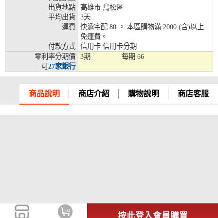
出貨地點
高雄市 鳥松區
兆豐銀行、合作金庫、第一銀行、華南銀行、
平均出貨
3天
彰化銀行、上海銀行、富邦銀行、國泰世華、
運費
快遞宅配 80 。 本區購物滿 2000 (含)以上
台灣企銀、台中銀行、匯豐銀行、華泰銀行、
免運費。
12期
臺灣新光銀行、陽信銀行、聯邦銀行、遠東商
付款方式
信用卡 信用卡分期
銀、元大銀行、永豐銀行、玉山銀行、凱基銀
零利率分期價
3期
每期
66
行、星展銀行、台新銀行、安泰銀行、中國信
可
27家銀行
託、台灣樂天、三信商銀
兆豐銀行、合作金庫、第一銀行、華南銀行、
商品說明
商店介紹
購物說明
商店客服
彰化銀行、上海銀行、富邦銀行、國泰世華、
台灣企銀、台中銀行、匯豐銀行、華泰銀行、
18期
臺灣新光銀行、陽信銀行、聯邦銀行、遠東商
銀、元大銀行、永豐銀行、玉山銀行、凱基銀
行、星展銀行、台新銀行、安泰銀行、中國信
託、台灣樂天
按此登入會員購買