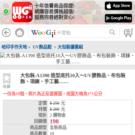
十年信譽商品保證!
線上分期銀行
×
網購容易價格超值!
服務完善絕對安心!
WooGii 與 綠界 合作，『信用卡分期付款』 與 『信用卡零利率
分期付款』 的配合銀行如下：
分期期數
提供分期之銀行
哈印手作天地
>
UV飾品館
>
大包裝優惠組
兆豐銀行、合作金庫、第一銀行、華南銀行、
彰化銀行、上海銀行、富邦銀行、國泰世華、
台灣企銀、台中銀行、匯豐銀行、華泰銀行、
3期
臺灣新光銀行、陽信銀行、聯邦銀行、遠東商
銀、元大銀行、永豐銀行、玉山銀行、凱基銀
大包裝-A1398 造型底托10入～UV膠飾品、布包裝
行、星展銀行、台新銀行、安泰銀行、中國信
飾、項鍊、手工藝……
託、台灣樂天、三信商銀
收藏
一份為10個，照片為正反面實圖，底圖方格為1*1公分
兆豐銀行、合作金庫、第一銀行、華南銀行、
彰化銀行、上海銀行、富邦銀行、國泰世華、
定價
$ 250
元
台灣企銀、台中銀行、匯豐銀行、華泰銀行、
特價
$ 200
元
6期
臺灣新光銀行、陽信銀行、聯邦銀行、遠東商
現折
2 購物金
銀、元大銀行、永豐銀行、玉山銀行、凱基銀
198
回饋價
行、星展銀行、台新銀行、安泰銀行、中國信
商品類型
全新商品
託、台灣樂天、三信商銀
商品數量
10