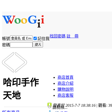
找回密碼
註 冊
帳號
記住我
密碼
登入
商店首頁
哈印手作
商店介紹
購物說明
天地
商店客服
發表於 2015-7-7 18:38:16
|
觀看: 39
請稍候...