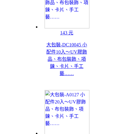
143 元
大包裝-DC10045 小
配件10入～UV膠飾
品、布包裝飾、項
鍊、卡片、手工
藝……