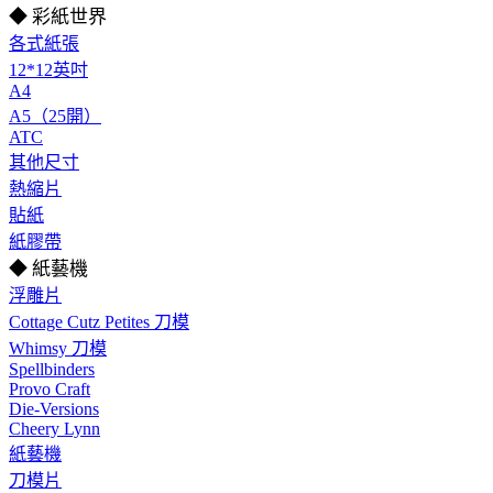
◆ 彩紙世界
各式紙張
12*12英吋
A4
A5（25開）
ATC
其他尺寸
熱縮片
貼紙
紙膠帶
◆ 紙藝機
浮雕片
Cottage Cutz Petites 刀模
Whimsy 刀模
Spellbinders
Provo Craft
Die-Versions
Cheery Lynn
紙藝機
刀模片