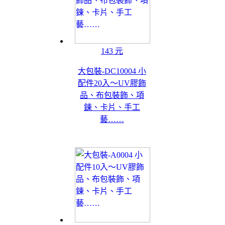
143 元
大包裝-DC10004 小
配件20入～UV膠飾
品、布包裝飾、項
鍊、卡片、手工
藝……