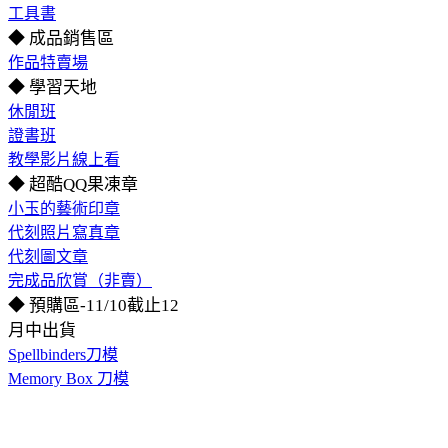
工具書
◆ 成品銷售區
作品特賣場
◆ 學習天地
休閒班
證書班
教學影片線上看
◆ 超酷QQ果凍章
小玉的藝術印章
代刻照片寫真章
代刻圖文章
完成品欣賞（非賣）
◆ 預購區-11/10截止12
月中出貨
Spellbinders刀模
Memory Box 刀模