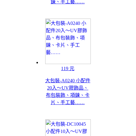
鍊、手工藝……
119 元
大包裝-A0240 小配件
20入～UV膠飾品、
布包裝飾、項鍊、卡
片、手工藝……