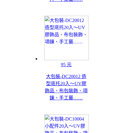
95 元
大包裝-DC20012 造
型底托20入～UV膠
飾品、布包裝飾、項
鍊、手工藝……