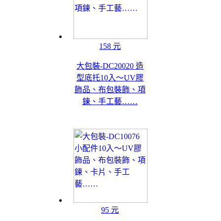
158 元
大包裝-DC20020 造
型底托10入～UV膠
飾品、布包裝飾、項
鍊、手工藝……
95 元