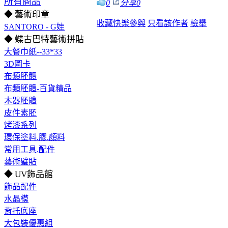
所有商品
0
分享
0
◆ 藝術印章
收藏
快樂參與
只看該作者
檢舉
SANTORO - G娃
◆ 蝶古巴特藝術拼貼
大餐巾紙--33*33
3D圖卡
布類胚體
布類胚體-百貨精品
木器胚體
皮件素胚
烤漆系列
環保塗料.膠.顏料
常用工具.配件
藝術璧貼
◆ UV飾品館
飾品配件
水晶模
背托底座
大包裝優惠組