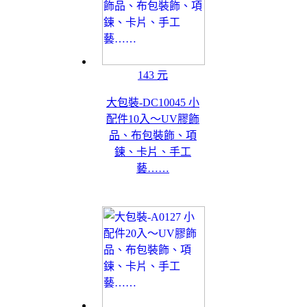
143 元
大包裝-DC10045 小
配件10入～UV膠飾
品、布包裝飾、項
鍊、卡片、手工
藝……