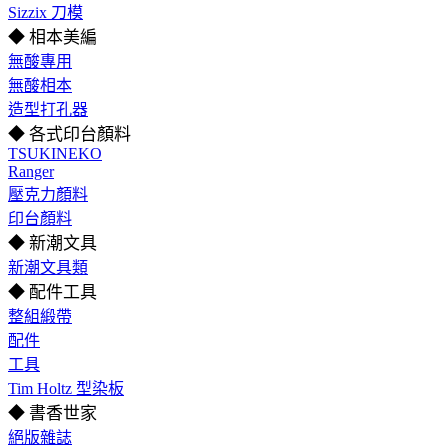
Sizzix 刀模
◆ 相本美編
無酸專用
無酸相本
造型打孔器
◆ 各式印台顏料
TSUKINEKO
Ranger
壓克力顏料
印台顏料
◆ 新潮文具
新潮文具類
◆ 配件工具
整組緞帶
配件
工具
Tim Holtz 型染板
◆ 書香世家
絕版雜誌