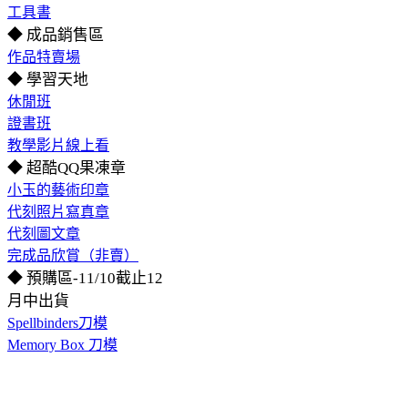
工具書
◆ 成品銷售區
作品特賣場
◆ 學習天地
休閒班
證書班
教學影片線上看
◆ 超酷QQ果凍章
小玉的藝術印章
代刻照片寫真章
代刻圖文章
完成品欣賞（非賣）
◆ 預購區-11/10截止12
月中出貨
Spellbinders刀模
Memory Box 刀模