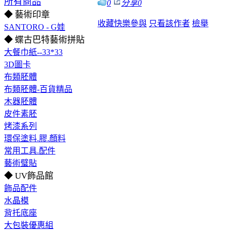
所有商品
0
分享
0
◆ 藝術印章
收藏
快樂參與
只看該作者
檢舉
SANTORO - G娃
◆ 蝶古巴特藝術拼貼
大餐巾紙--33*33
3D圖卡
布類胚體
布類胚體-百貨精品
木器胚體
皮件素胚
烤漆系列
環保塗料.膠.顏料
常用工具.配件
藝術璧貼
◆ UV飾品館
飾品配件
水晶模
背托底座
大包裝優惠組