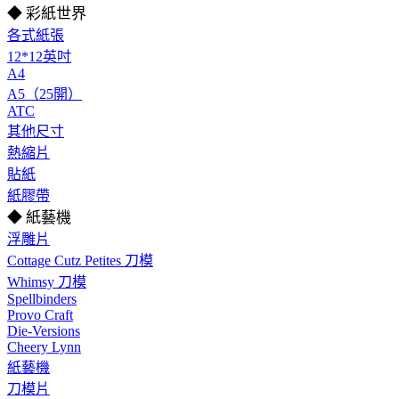
◆ 彩紙世界
各式紙張
12*12英吋
A4
A5（25開）
ATC
其他尺寸
熱縮片
貼紙
紙膠帶
◆ 紙藝機
浮雕片
Cottage Cutz Petites 刀模
Whimsy 刀模
Spellbinders
Provo Craft
Die-Versions
Cheery Lynn
紙藝機
刀模片