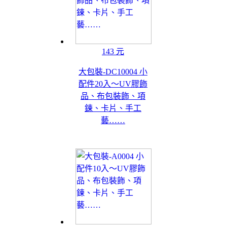
143 元
大包裝-DC10004 小
配件20入～UV膠飾
品、布包裝飾、項
鍊、卡片、手工
藝……