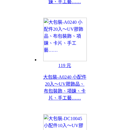
鍊、手工藝……
119 元
大包裝-A0240 小配件
20入～UV膠飾品、
布包裝飾、項鍊、卡
片、手工藝……