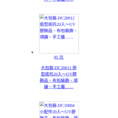
95 元
大包裝-DC20012 造
型底托20入～UV膠
飾品、布包裝飾、項
鍊、手工藝……