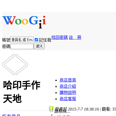
找回密碼
註 冊
帳號
記住我
密碼
登入
商店首頁
哈印手作
商店介紹
購物說明
天地
商店客服
發表於 2015-7-7 18:38:16
|
觀看: 35
請稍候...