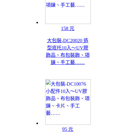
158 元
大包裝-DC20020 造
型底托10入～UV膠
飾品、布包裝飾、項
鍊、手工藝……
95 元