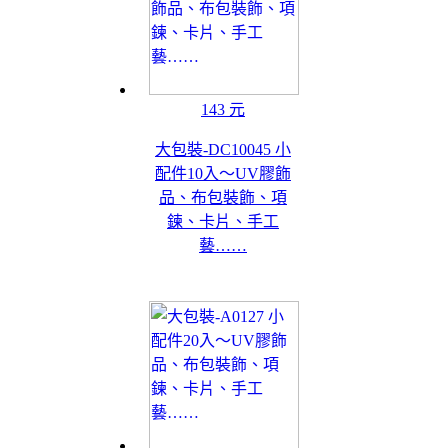
143 元
大包裝-DC10045 小
配件10入～UV膠飾
品、布包裝飾、項
鍊、卡片、手工
藝……