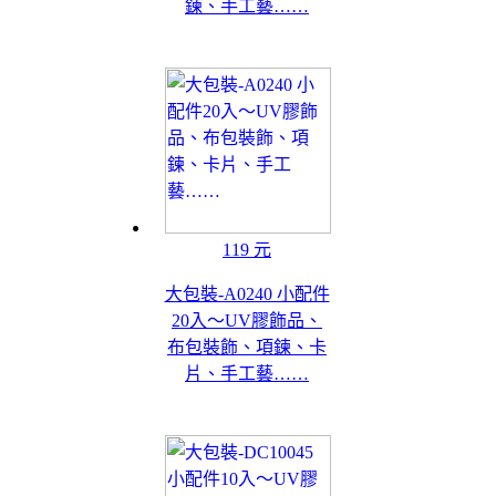
鍊、手工藝……
119 元
大包裝-A0240 小配件
20入～UV膠飾品、
布包裝飾、項鍊、卡
片、手工藝……