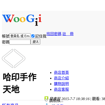
找回密碼
註 冊
帳號
記住我
密碼
登入
商店首頁
哈印手作
商店介紹
購物說明
天地
商店客服
發表於 2015-7-7 18:38:16
|
觀看: 38
請稍候...