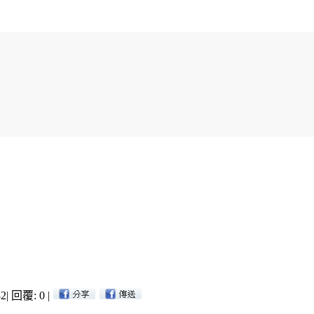
2
|
回覆: 0
|