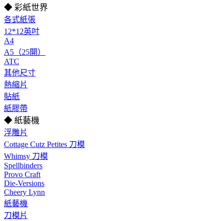
◆ 彩紙世界
各式紙張
12*12英吋
A4
A5（25開）
ATC
其他尺寸
熱縮片
貼紙
紙膠帶
◆ 紙藝機
浮雕片
Cottage Cutz Petites 刀模
Whimsy 刀模
Spellbinders
Provo Craft
Die-Versions
Cheery Lynn
紙藝機
刀模片