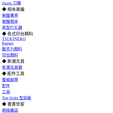
Sizzix 刀模
◆ 相本美編
無酸專用
無酸相本
造型打孔器
◆ 各式印台顏料
TSUKINEKO
Ranger
壓克力顏料
印台顏料
◆ 新潮文具
新潮文具類
◆ 配件工具
整組緞帶
配件
工具
Tim Holtz 型染板
◆ 書香世家
絕版雜誌