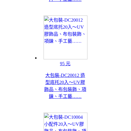
95 元
大包裝-DC20012 造
型底托20入～UV膠
飾品、布包裝飾、項
鍊、手工藝……