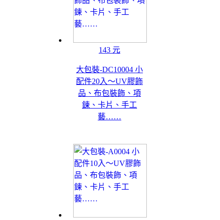
143 元
大包裝-DC10004 小
配件20入～UV膠飾
品、布包裝飾、項
鍊、卡片、手工
藝……