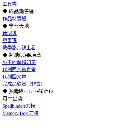
工具書
◆ 成品銷售區
作品特賣場
◆ 學習天地
休閒班
證書班
教學影片線上看
◆ 超酷QQ果凍章
小玉的藝術印章
代刻照片寫真章
代刻圖文章
完成品欣賞（非賣）
◆ 預購區-11/10截止12
月中出貨
Spellbinders刀模
Memory Box 刀模