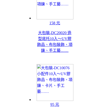
158 元
大包裝-DC20020 造
型底托10入～UV膠
飾品、布包裝飾、項
鍊、手工藝……
95 元