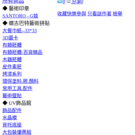
所有商品
0
分享
0
◆ 藝術印章
收藏
快樂參與
只看該作者
檢舉
SANTORO - G娃
◆ 蝶古巴特藝術拼貼
大餐巾紙--33*33
3D圖卡
布類胚體
布類胚體-百貨精品
木器胚體
皮件素胚
烤漆系列
環保塗料.膠.顏料
常用工具.配件
藝術璧貼
◆ UV飾品館
飾品配件
水晶模
背托底座
大包裝優惠組