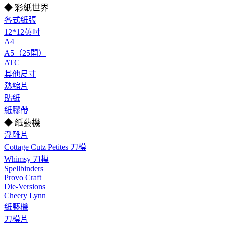
◆ 彩紙世界
各式紙張
12*12英吋
A4
A5（25開）
ATC
其他尺寸
熱縮片
貼紙
紙膠帶
◆ 紙藝機
浮雕片
Cottage Cutz Petites 刀模
Whimsy 刀模
Spellbinders
Provo Craft
Die-Versions
Cheery Lynn
紙藝機
刀模片