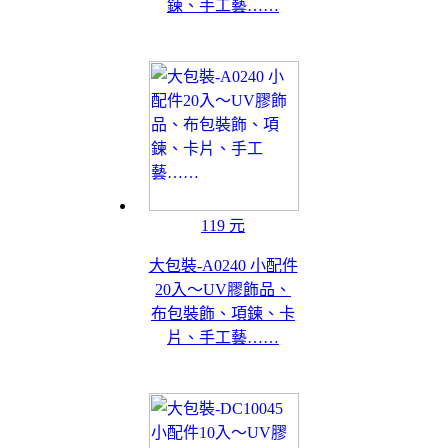
鍊、手工藝……
119 元
大包裝-A0240 小配件
20入～UV膠飾品、
布包裝飾、項鍊、卡
片、手工藝……