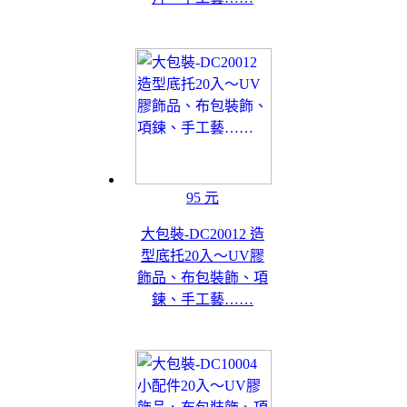
95 元
大包裝-DC20012 造
型底托20入～UV膠
飾品、布包裝飾、項
鍊、手工藝……