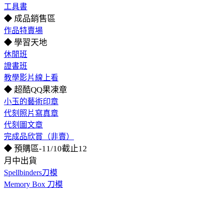
工具書
◆ 成品銷售區
作品特賣場
◆ 學習天地
休閒班
證書班
教學影片線上看
◆ 超酷QQ果凍章
小玉的藝術印章
代刻照片寫真章
代刻圖文章
完成品欣賞（非賣）
◆ 預購區-11/10截止12
月中出貨
Spellbinders刀模
Memory Box 刀模