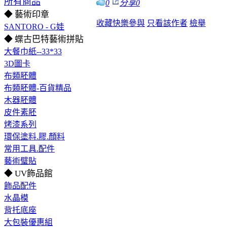
所有商品
0
分享
0
◆ 藝術印章
收藏
快樂參與
只看該作者
檢舉
SANTORO - G娃
◆ 蝶古巴特藝術拼貼
大餐巾紙--33*33
3D圖卡
布類胚體
布類胚體-百貨精品
木器胚體
皮件素胚
烤漆系列
環保塗料.膠.顏料
常用工具.配件
藝術璧貼
◆ UV飾品館
飾品配件
水晶模
背托底座
大包裝優惠組