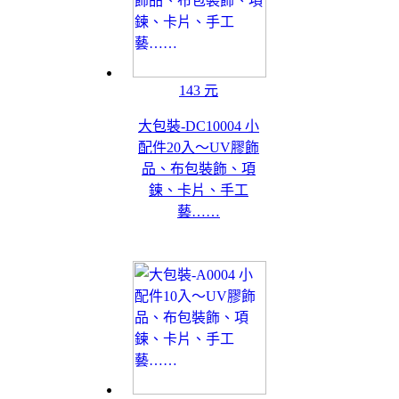
143 元
大包裝-DC10004 小
配件20入～UV膠飾
品、布包裝飾、項
鍊、卡片、手工
藝……