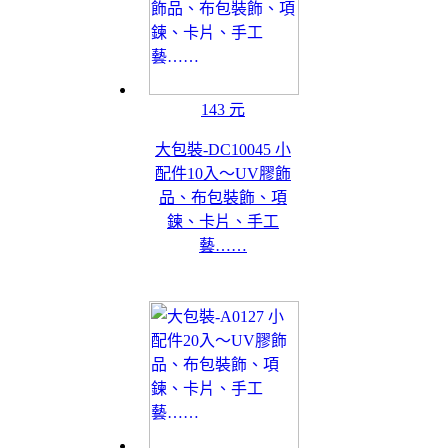
143 元
大包裝-DC10045 小
配件10入～UV膠飾
品、布包裝飾、項
鍊、卡片、手工
藝……