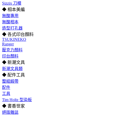
Sizzix 刀模
◆ 相本美編
無酸專用
無酸相本
造型打孔器
◆ 各式印台顏料
TSUKINEKO
Ranger
壓克力顏料
印台顏料
◆ 新潮文具
新潮文具類
◆ 配件工具
整組緞帶
配件
工具
Tim Holtz 型染板
◆ 書香世家
絕版雜誌