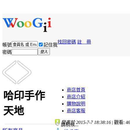
找回密碼
註 冊
帳號
記住我
密碼
登入
商店首頁
哈印手作
商店介紹
購物說明
天地
商店客服
發表於 2015-7-7 18:38:16
|
觀看: 46
請稍候...