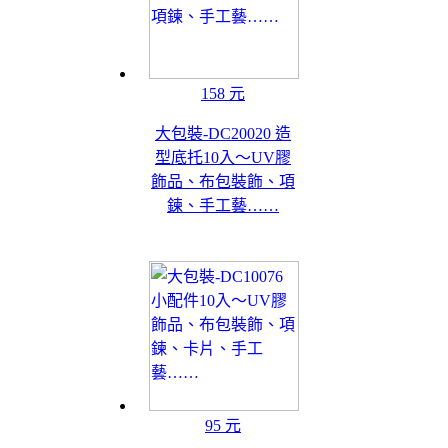
158 元
大包裝-DC20020 造
型底托10入～UV膠
飾品、布包裝飾、項
鍊、手工藝……
95 元