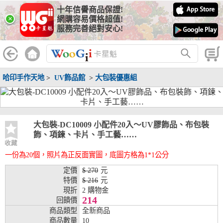
十年信譽商品保證!
線上分期銀行
×
網購容易價格超值!
服務完善絕對安心!
WooGii 與 綠界 合作，『信用卡分期付款』 與 『信用卡零利率
分期付款』 的配合銀行如下：
分期期數
提供分期之銀行
哈印手作天地
>
UV飾品館
>
大包裝優惠組
兆豐銀行、合作金庫、第一銀行、華南銀行、
彰化銀行、上海銀行、富邦銀行、國泰世華、
台灣企銀、台中銀行、匯豐銀行、華泰銀行、
3期
臺灣新光銀行、陽信銀行、聯邦銀行、遠東商
銀、元大銀行、永豐銀行、玉山銀行、凱基銀
大包裝-DC10009 小配件20入～UV膠飾品、布包裝
行、星展銀行、台新銀行、安泰銀行、中國信
飾、項鍊、卡片、手工藝……
託、台灣樂天、三信商銀
收藏
一份為20個，照片為正反面實圖，底圖方格為1*1公分
兆豐銀行、合作金庫、第一銀行、華南銀行、
彰化銀行、上海銀行、富邦銀行、國泰世華、
定價
$ 270
元
台灣企銀、台中銀行、匯豐銀行、華泰銀行、
特價
$ 216
元
6期
臺灣新光銀行、陽信銀行、聯邦銀行、遠東商
現折
2 購物金
銀、元大銀行、永豐銀行、玉山銀行、凱基銀
214
回饋價
行、星展銀行、台新銀行、安泰銀行、中國信
商品類型
全新商品
託、台灣樂天、三信商銀
商品數量
10