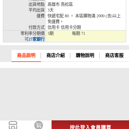
出貨地點
高雄市 鳥松區
兆豐銀行、合作金庫、第一銀行、華南銀行、
平均出貨
3天
彰化銀行、上海銀行、富邦銀行、國泰世華、
運費
快遞宅配 80 。 本區購物滿 2000 (含)以上
台灣企銀、台中銀行、匯豐銀行、華泰銀行、
免運費。
12期
臺灣新光銀行、陽信銀行、聯邦銀行、遠東商
付款方式
信用卡 信用卡分期
銀、元大銀行、永豐銀行、玉山銀行、凱基銀
零利率分期價
3期
每期
71
行、星展銀行、台新銀行、安泰銀行、中國信
可
27家銀行
託、台灣樂天、三信商銀
兆豐銀行、合作金庫、第一銀行、華南銀行、
商品說明
商店介紹
購物說明
商店客服
彰化銀行、上海銀行、富邦銀行、國泰世華、
台灣企銀、台中銀行、匯豐銀行、華泰銀行、
18期
臺灣新光銀行、陽信銀行、聯邦銀行、遠東商
銀、元大銀行、永豐銀行、玉山銀行、凱基銀
行、星展銀行、台新銀行、安泰銀行、中國信
託、台灣樂天
按此登入會員購買