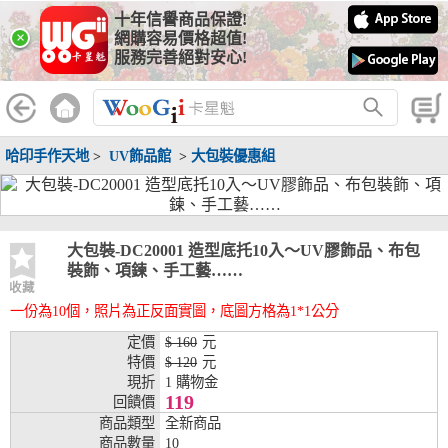
十年信譽商品保證!
線上分期銀行
×
網購容易價格超值!
服務完善絕對安心!
WooGii 與 綠界 合作，『信用卡分期付款』 與 『信用卡零利率
分期付款』 的配合銀行如下：
分期期數
提供分期之銀行
哈印手作天地
>
UV飾品館
>
大包裝優惠組
兆豐銀行、合作金庫、第一銀行、華南銀行、
彰化銀行、上海銀行、富邦銀行、國泰世華、
台灣企銀、台中銀行、匯豐銀行、華泰銀行、
3期
臺灣新光銀行、陽信銀行、聯邦銀行、遠東商
銀、元大銀行、永豐銀行、玉山銀行、凱基銀
大包裝-DC20001 造型底托10入～UV膠飾品、布包
行、星展銀行、台新銀行、安泰銀行、中國信
裝飾、項鍊、手工藝……
託、台灣樂天、三信商銀
收藏
一份為10個，照片為正反面實圖，底圖方格為1*1公分
兆豐銀行、合作金庫、第一銀行、華南銀行、
彰化銀行、上海銀行、富邦銀行、國泰世華、
定價
$ 160
元
台灣企銀、台中銀行、匯豐銀行、華泰銀行、
特價
$ 120
元
6期
臺灣新光銀行、陽信銀行、聯邦銀行、遠東商
現折
1 購物金
銀、元大銀行、永豐銀行、玉山銀行、凱基銀
119
回饋價
行、星展銀行、台新銀行、安泰銀行、中國信
商品類型
全新商品
託、台灣樂天、三信商銀
商品數量
10