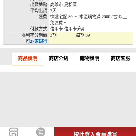
出貨地點
高雄市 鳥松區
兆豐銀行、合作金庫、第一銀行、華南銀行、
平均出貨
3天
彰化銀行、上海銀行、富邦銀行、國泰世華、
運費
快遞宅配 80 。 本區購物滿 2000 (含)以上
台灣企銀、台中銀行、匯豐銀行、華泰銀行、
免運費。
12期
臺灣新光銀行、陽信銀行、聯邦銀行、遠東商
付款方式
信用卡 信用卡分期
銀、元大銀行、永豐銀行、玉山銀行、凱基銀
零利率分期價
3期
每期
39
行、星展銀行、台新銀行、安泰銀行、中國信
可
27家銀行
託、台灣樂天、三信商銀
兆豐銀行、合作金庫、第一銀行、華南銀行、
商品說明
商店介紹
購物說明
商店客服
彰化銀行、上海銀行、富邦銀行、國泰世華、
台灣企銀、台中銀行、匯豐銀行、華泰銀行、
18期
臺灣新光銀行、陽信銀行、聯邦銀行、遠東商
銀、元大銀行、永豐銀行、玉山銀行、凱基銀
行、星展銀行、台新銀行、安泰銀行、中國信
託、台灣樂天
按此登入會員購買