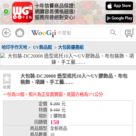
十年信譽商品保證!
線上分期銀行
×
網購容易價格超值!
服務完善絕對安心!
WooGii 與 綠界 合作，『信用卡分期付款』 與 『信用卡零利率
分期付款』 的配合銀行如下：
分期期數
提供分期之銀行
哈印手作天地
>
UV飾品館
>
大包裝優惠組
兆豐銀行、合作金庫、第一銀行、華南銀行、
彰化銀行、上海銀行、富邦銀行、國泰世華、
台灣企銀、台中銀行、匯豐銀行、華泰銀行、
3期
臺灣新光銀行、陽信銀行、聯邦銀行、遠東商
銀、元大銀行、永豐銀行、玉山銀行、凱基銀
大包裝-DC20008 造型底托10入～UV膠飾品、布包
行、星展銀行、台新銀行、安泰銀行、中國信
裝飾、項鍊、手工藝……
託、台灣樂天、三信商銀
收藏
一份為10個，照片為正反面實圖，底圖方格為1*1公分
兆豐銀行、合作金庫、第一銀行、華南銀行、
彰化銀行、上海銀行、富邦銀行、國泰世華、
定價
$ 200
元
台灣企銀、台中銀行、匯豐銀行、華泰銀行、
特價
$ 160
元
6期
臺灣新光銀行、陽信銀行、聯邦銀行、遠東商
現折
2 購物金
銀、元大銀行、永豐銀行、玉山銀行、凱基銀
158
回饋價
行、星展銀行、台新銀行、安泰銀行、中國信
商品類型
全新商品
託、台灣樂天、三信商銀
商品數量
10