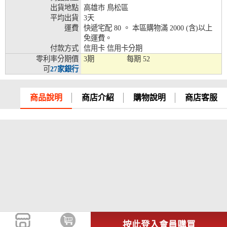
出貨地點
高雄市 鳥松區
兆豐銀行、合作金庫、第一銀行、華南銀行、
平均出貨
3天
彰化銀行、上海銀行、富邦銀行、國泰世華、
運費
快遞宅配 80 。 本區購物滿 2000 (含)以上
台灣企銀、台中銀行、匯豐銀行、華泰銀行、
免運費。
12期
臺灣新光銀行、陽信銀行、聯邦銀行、遠東商
付款方式
信用卡 信用卡分期
銀、元大銀行、永豐銀行、玉山銀行、凱基銀
零利率分期價
3期
每期
52
行、星展銀行、台新銀行、安泰銀行、中國信
可
27家銀行
託、台灣樂天、三信商銀
兆豐銀行、合作金庫、第一銀行、華南銀行、
商品說明
商店介紹
購物說明
商店客服
彰化銀行、上海銀行、富邦銀行、國泰世華、
台灣企銀、台中銀行、匯豐銀行、華泰銀行、
18期
臺灣新光銀行、陽信銀行、聯邦銀行、遠東商
銀、元大銀行、永豐銀行、玉山銀行、凱基銀
行、星展銀行、台新銀行、安泰銀行、中國信
託、台灣樂天
按此登入會員購買