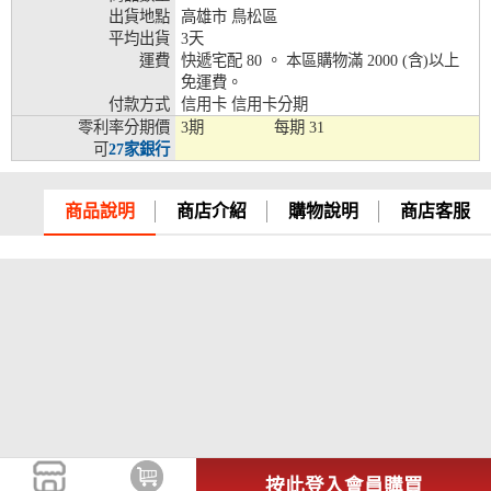
出貨地點
高雄市 鳥松區
兆豐銀行、合作金庫、第一銀行、華南銀行、
平均出貨
3天
彰化銀行、上海銀行、富邦銀行、國泰世華、
運費
快遞宅配 80 。 本區購物滿 2000 (含)以上
台灣企銀、台中銀行、匯豐銀行、華泰銀行、
免運費。
12期
臺灣新光銀行、陽信銀行、聯邦銀行、遠東商
付款方式
信用卡 信用卡分期
銀、元大銀行、永豐銀行、玉山銀行、凱基銀
零利率分期價
3期
每期
31
行、星展銀行、台新銀行、安泰銀行、中國信
可
27家銀行
託、台灣樂天、三信商銀
兆豐銀行、合作金庫、第一銀行、華南銀行、
商品說明
商店介紹
購物說明
商店客服
彰化銀行、上海銀行、富邦銀行、國泰世華、
台灣企銀、台中銀行、匯豐銀行、華泰銀行、
18期
臺灣新光銀行、陽信銀行、聯邦銀行、遠東商
銀、元大銀行、永豐銀行、玉山銀行、凱基銀
行、星展銀行、台新銀行、安泰銀行、中國信
託、台灣樂天
按此登入會員購買