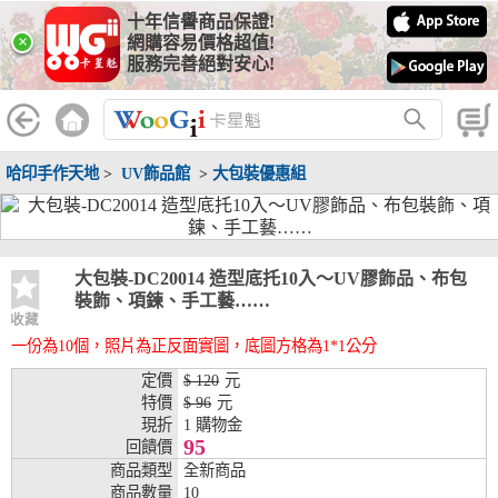
十年信譽商品保證!
線上分期銀行
×
網購容易價格超值!
服務完善絕對安心!
WooGii 與 綠界 合作，『信用卡分期付款』 與 『信用卡零利率
分期付款』 的配合銀行如下：
分期期數
提供分期之銀行
哈印手作天地
>
UV飾品館
>
大包裝優惠組
兆豐銀行、合作金庫、第一銀行、華南銀行、
彰化銀行、上海銀行、富邦銀行、國泰世華、
台灣企銀、台中銀行、匯豐銀行、華泰銀行、
3期
臺灣新光銀行、陽信銀行、聯邦銀行、遠東商
銀、元大銀行、永豐銀行、玉山銀行、凱基銀
大包裝-DC20014 造型底托10入～UV膠飾品、布包
行、星展銀行、台新銀行、安泰銀行、中國信
裝飾、項鍊、手工藝……
託、台灣樂天、三信商銀
收藏
一份為10個，照片為正反面實圖，底圖方格為1*1公分
兆豐銀行、合作金庫、第一銀行、華南銀行、
彰化銀行、上海銀行、富邦銀行、國泰世華、
定價
$ 120
元
台灣企銀、台中銀行、匯豐銀行、華泰銀行、
特價
$ 96
元
6期
臺灣新光銀行、陽信銀行、聯邦銀行、遠東商
現折
1 購物金
銀、元大銀行、永豐銀行、玉山銀行、凱基銀
95
回饋價
行、星展銀行、台新銀行、安泰銀行、中國信
商品類型
全新商品
託、台灣樂天、三信商銀
商品數量
10