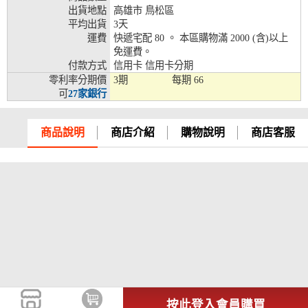
出貨地點
高雄市 鳥松區
兆豐銀行、合作金庫、第一銀行、華南銀行、
平均出貨
3天
彰化銀行、上海銀行、富邦銀行、國泰世華、
運費
快遞宅配 80 。 本區購物滿 2000 (含)以上
台灣企銀、台中銀行、匯豐銀行、華泰銀行、
免運費。
12期
臺灣新光銀行、陽信銀行、聯邦銀行、遠東商
付款方式
信用卡 信用卡分期
銀、元大銀行、永豐銀行、玉山銀行、凱基銀
零利率分期價
3期
每期
66
行、星展銀行、台新銀行、安泰銀行、中國信
可
27家銀行
託、台灣樂天、三信商銀
兆豐銀行、合作金庫、第一銀行、華南銀行、
商品說明
商店介紹
購物說明
商店客服
彰化銀行、上海銀行、富邦銀行、國泰世華、
台灣企銀、台中銀行、匯豐銀行、華泰銀行、
18期
臺灣新光銀行、陽信銀行、聯邦銀行、遠東商
銀、元大銀行、永豐銀行、玉山銀行、凱基銀
行、星展銀行、台新銀行、安泰銀行、中國信
託、台灣樂天
按此登入會員購買