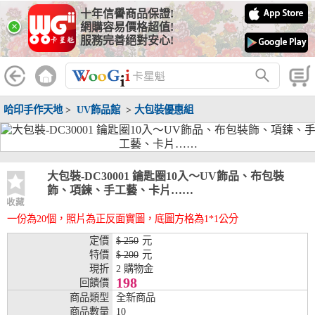
十年信譽商品保證!
線上分期銀行
×
網購容易價格超值!
服務完善絕對安心!
WooGii 與 綠界 合作，『信用卡分期付款』 與 『信用卡零利率
分期付款』 的配合銀行如下：
分期期數
提供分期之銀行
哈印手作天地
>
UV飾品館
>
大包裝優惠組
兆豐銀行、合作金庫、第一銀行、華南銀行、
彰化銀行、上海銀行、富邦銀行、國泰世華、
台灣企銀、台中銀行、匯豐銀行、華泰銀行、
3期
臺灣新光銀行、陽信銀行、聯邦銀行、遠東商
銀、元大銀行、永豐銀行、玉山銀行、凱基銀
大包裝-DC30001 鑰匙圈10入～UV飾品、布包裝
行、星展銀行、台新銀行、安泰銀行、中國信
飾、項鍊、手工藝、卡片……
託、台灣樂天、三信商銀
收藏
一份為20個，照片為正反面實圖，底圖方格為1*1公分
兆豐銀行、合作金庫、第一銀行、華南銀行、
彰化銀行、上海銀行、富邦銀行、國泰世華、
定價
$ 250
元
台灣企銀、台中銀行、匯豐銀行、華泰銀行、
特價
$ 200
元
6期
臺灣新光銀行、陽信銀行、聯邦銀行、遠東商
現折
2 購物金
銀、元大銀行、永豐銀行、玉山銀行、凱基銀
198
回饋價
行、星展銀行、台新銀行、安泰銀行、中國信
商品類型
全新商品
託、台灣樂天、三信商銀
商品數量
10