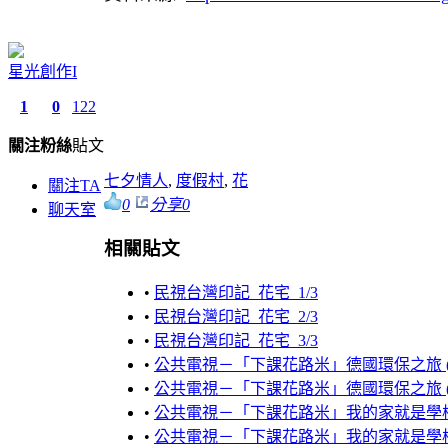
星光創作I
1
0
122
關注
粉絲
貼文
七夕情人
,
度假村
,
花
關注TA
0
分享
0
聊天室
相關貼文
•
民視台灣印記_花宅_1/3
•
民視台灣印記_花宅_2/3
•
民視台灣印記_花宅_3/3
•
公共電視－「下課花路米」德國環保之旅 (
•
公共電視－「下課花路米」德國環保之旅 (
•
公共電視－「下課花路米」我的家就是學校 
•
公共電視－「下課花路米」我的家就是學校 