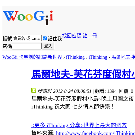
找回密碼
註 冊
帳號
記住我
密碼
登入
WooGii 卡星魁的網路新世界
›
iThinking
›
iThinking
›
馬爾地夫-
馬爾地夫-芙花芬度假村
發表於 2012-8-24 08:08:51
|
觀看: 1394
|
回覆: 0
馬爾地夫-芙花芬度假村小島~晚上月圓之夜
iThinking 祝大家 七夕情人節快樂！
<更多 iThinking 分享>世界上最大的洞穴
資料來源:
http://www.facebook.com/iThinkin