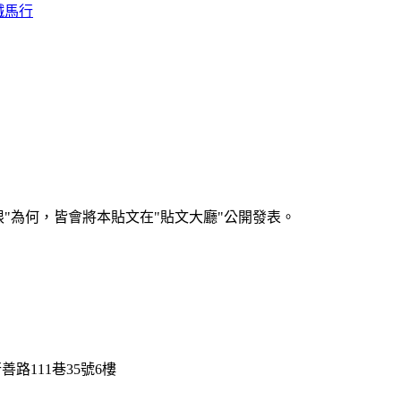
鐵馬行
何，皆會將本貼文在"貼文大廳"公開發表。
路111巷35號6樓