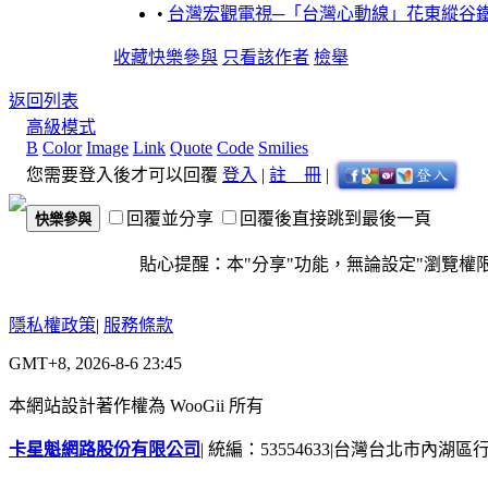
•
台灣宏觀電視─「台灣心動線」花東縱谷
收藏
快樂參與
只看該作者
檢舉
返回列表
高級模式
B
Color
Image
Link
Quote
Code
Smilies
您需要登入後才可以回覆
登入
|
註 冊
|
回覆並分享
回覆後直接跳到最後一頁
快樂參與
貼心提醒：本"分享"功能，無論設定"瀏覽權限"為
隱私權政策
|
服務條款
GMT+8, 2026-8-6 23:45
本網站設計著作權為 WooGii 所有
卡星魁網路股份有限公司
|
統編：53554633
|
台灣台北市內湖區行善