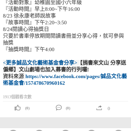
『活動對象』幼稚園至國小六年級
『活動時間』早上8:00~下午16:00
8/23 徐永康老師說故事
『故事時間』下午2:20~3:50
8/24閱讀心得抽獎日
只要於書車停放期間閱讀書冊並分享心得，就可參與
抽獎
『抽獎時間』下午4:00
<更多誠品文化藝術基金會分享>
【捐書來文山 分享送
偏鄉】文山劇場也加入募書的行列囉!
資料來源
https://www.facebook.com/pages/誠品文化藝
術基金會/157478670960162
1913個觀看次數
(0)
(0)
()