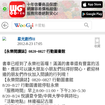
十年信譽商品保證!
×
網購容易價格超值!
服務完善絕對安心!
星光創作II
2012-8-23 17:05
收藏
【永樂閱讀誌】0820~0827 行動圖書館
書車已經到了永樂社區囉！滿滿的書車還有豐富的活
動，應該可以讓大朋友小朋友們玩得好開心，歡迎林
邊的朋友們作伙加入閱讀的行列唷！
【永樂閱讀誌】0820~0827 行動圖書館
8/20~8/27 行動圖書館停駐永樂
『服務時間』早上8:00~11:00，下午2:30~
5:30
8/20~8/24 悅讀夏令營(中興大學中興詩社)
『活動地點』林邊福記古厝