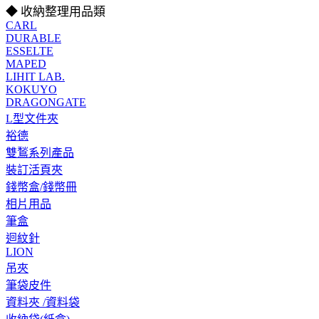
◆ 收納整理用品類
CARL
DURABLE
ESSELTE
MAPED
LIHIT LAB.
KOKUYO
DRAGONGATE
L型文件夾
裕德
雙鶖系列產品
裝訂活頁夾
錢幣盒/錢幣冊
相片用品
筆盒
迴紋針
LION
吊夾
筆袋皮件
資料夾 /資料袋