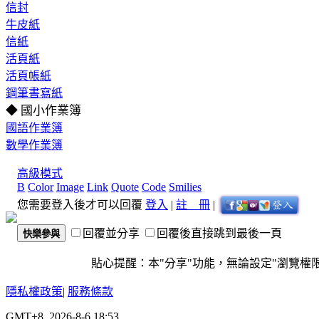
信封
牛皮紙
信紙
活頁紙
活頁帳紙
鋼筆書寫紙
◆ 國小作業簿
國語作業簿
數學作業簿
高級模式
B
Color
Image
Link
Quote
Code
Smilies
您需要登入後才可以回覆
登入
|
註 冊
|
回覆並分享
回覆後直接跳到最後一頁
快樂參與
貼心提醒：本"分享"功能，無論設定"瀏覽權限"為
隱私權政策
|
服務條款
GMT+8, 2026-8-6 18:53