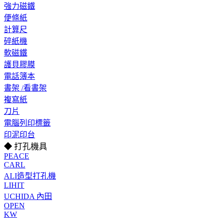
強力磁鐵
便條紙
計算尺
碎紙機
軟磁鐵
護貝膠膜
電話簿本
書架 /看書架
複寫紙
刀片
電腦列印標籤
印泥印台
◆ 打孔機具
PEACE
CARL
ALI造型打孔機
LIHIT
UCHIDA 內田
OPEN
KW