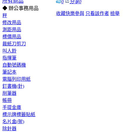
所有商品
0
分享
0
◆ 辦公事務用品
收藏
快樂參與
只看該作者
檢舉
秤
修改用品
測距用品
標價用品
裁紙刀剪刀
叫人鈴
指揮筆
自動號碼機
筆記本
電腦列印用紙
釘書機(針)
削筆器
帳冊
手提金庫
標示牌標籤貼紙
名片盒(架)
除針器