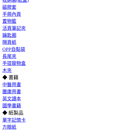
收納袋(紙盒)
磁膠套
手冊內頁
置物籃
活頁筆記夾
鑰匙圈
隔頁紙
OPP自黏袋
長尾夾
手提寵物盒
木夾
◆ 書籍
中醫用書
團康用書
英文讀本
國學書籍
◆ 紙製品
單字記憶卡
方眼紙