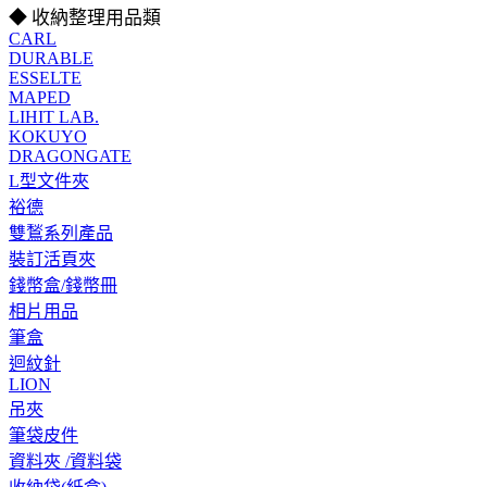
◆ 收納整理用品類
CARL
DURABLE
ESSELTE
MAPED
LIHIT LAB.
KOKUYO
DRAGONGATE
L型文件夾
裕德
雙鶖系列產品
裝訂活頁夾
錢幣盒/錢幣冊
相片用品
筆盒
迴紋針
LION
吊夾
筆袋皮件
資料夾 /資料袋