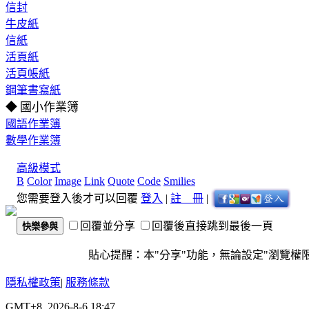
信封
牛皮紙
信紙
活頁紙
活頁帳紙
鋼筆書寫紙
◆ 國小作業簿
國語作業簿
數學作業簿
高級模式
B
Color
Image
Link
Quote
Code
Smilies
您需要登入後才可以回覆
登入
|
註 冊
|
回覆並分享
回覆後直接跳到最後一頁
快樂參與
貼心提醒：本"分享"功能，無論設定"瀏覽權限"為
隱私權政策
|
服務條款
GMT+8, 2026-8-6 18:47