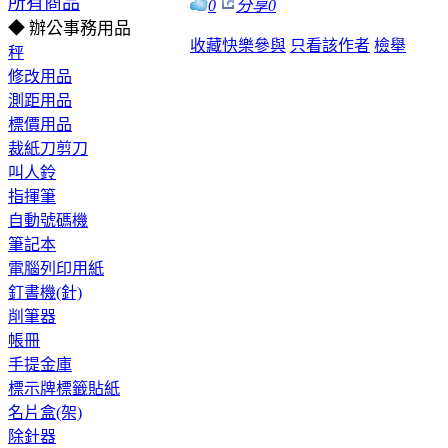
所有商品
0
分享
0
◆ 辦公事務用品
收藏
快樂參與
只看該作者
檢舉
秤
修改用品
測距用品
標價用品
裁紙刀剪刀
叫人鈴
指揮筆
自動號碼機
筆記本
電腦列印用紙
釘書機(針)
削筆器
帳冊
手提金庫
標示牌標籤貼紙
名片盒(架)
除針器