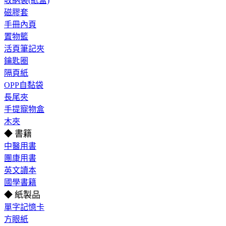
收納袋(紙盒)
磁膠套
手冊內頁
置物籃
活頁筆記夾
鑰匙圈
隔頁紙
OPP自黏袋
長尾夾
手提寵物盒
木夾
◆ 書籍
中醫用書
團康用書
英文讀本
國學書籍
◆ 紙製品
單字記憶卡
方眼紙