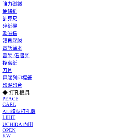
強力磁鐵
便條紙
計算尺
碎紙機
軟磁鐵
護貝膠膜
電話簿本
書架 /看書架
複寫紙
刀片
電腦列印標籤
印泥印台
◆ 打孔機具
PEACE
CARL
ALI造型打孔機
LIHIT
UCHIDA 內田
OPEN
KW