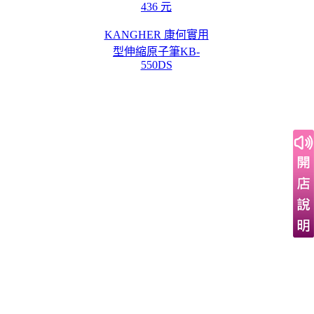
436 元
KANGHER 康何實用
型伸縮原子筆KB-
550DS