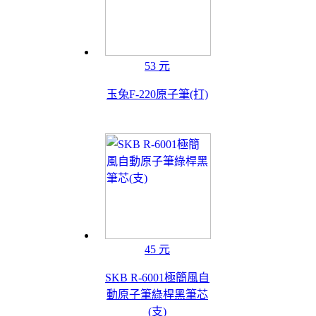
53 元
玉兔F-220原子筆(打)
45 元
SKB R-6001極簡風自
動原子筆綠桿黑筆芯
(支)