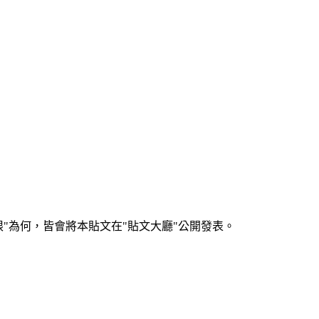
何，皆會將本貼文在"貼文大廳"公開發表。