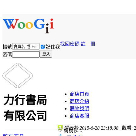
找回密碼
註 冊
帳號
記住我
密碼
登入
商店首頁
力行書局
商店介紹
購物說明
有限公司
商店客服
發表於 2015-6-28 23:18:08
|
觀看: 2
請稍候...