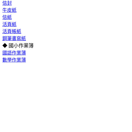
信封
牛皮紙
信紙
活頁紙
活頁帳紙
鋼筆書寫紙
◆ 國小作業簿
國語作業簿
數學作業簿