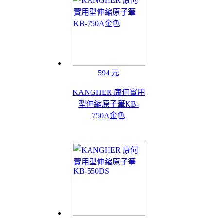
594 元
KANGHER 康何實用
型伸縮原子筆KB-
750A金色