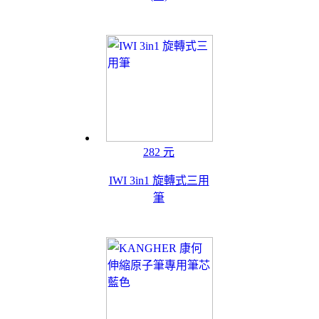
282 元
IWI 3in1 旋轉式三用
筆