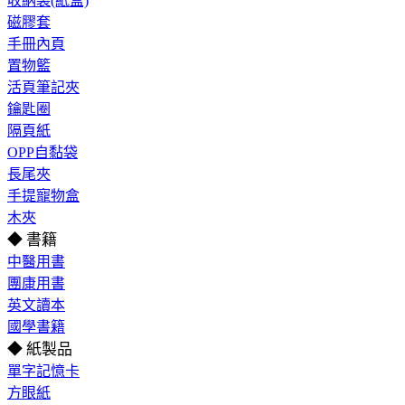
收納袋(紙盒)
磁膠套
手冊內頁
置物籃
活頁筆記夾
鑰匙圈
隔頁紙
OPP自黏袋
長尾夾
手提寵物盒
木夾
◆ 書籍
中醫用書
團康用書
英文讀本
國學書籍
◆ 紙製品
單字記憶卡
方眼紙