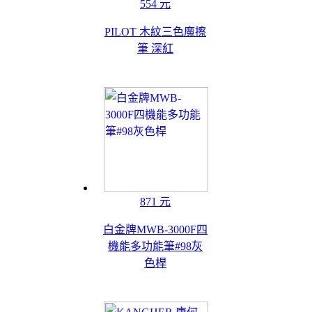
554 元
PILOT 木紋三色魔擦
筆 深紅
871 元
白金牌MWB-3000F四
機能多功能筆#98灰
色桿