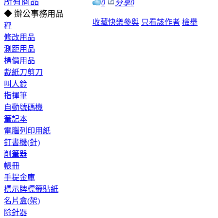
所有商品
0
分享
0
◆ 辦公事務用品
收藏
快樂參與
只看該作者
檢舉
秤
修改用品
測距用品
標價用品
裁紙刀剪刀
叫人鈴
指揮筆
自動號碼機
筆記本
電腦列印用紙
釘書機(針)
削筆器
帳冊
手提金庫
標示牌標籤貼紙
名片盒(架)
除針器