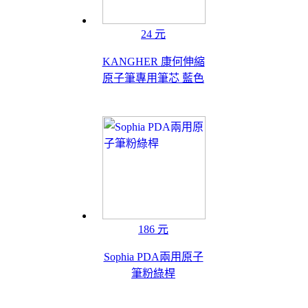
24 元
KANGHER 康何伸縮
原子筆專用筆芯 藍色
186 元
Sophia PDA兩用原子
筆粉綠桿