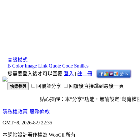
高級模式
B
Color
Image
Link
Quote
Code
Smilies
您需要登入後才可以回覆
登入
|
註 冊
|
回覆並分享
回覆後直接跳到最後一頁
快樂參與
貼心提醒：本"分享"功能，無論設定"瀏覽權限"為
隱私權政策
|
服務條款
GMT+8, 2026-8-9 22:35
本網站設計著作權為 WooGii 所有