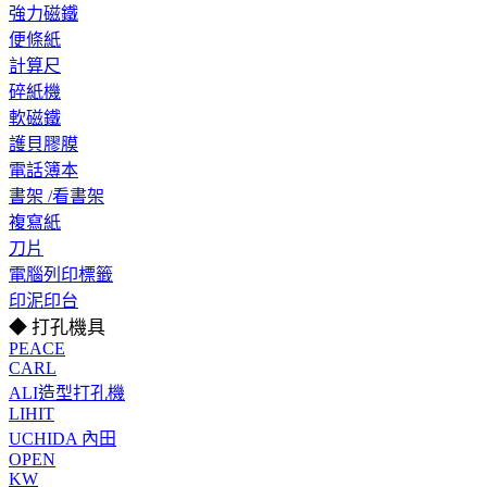
強力磁鐵
便條紙
計算尺
碎紙機
軟磁鐵
護貝膠膜
電話簿本
書架 /看書架
複寫紙
刀片
電腦列印標籤
印泥印台
◆ 打孔機具
PEACE
CARL
ALI造型打孔機
LIHIT
UCHIDA 內田
OPEN
KW