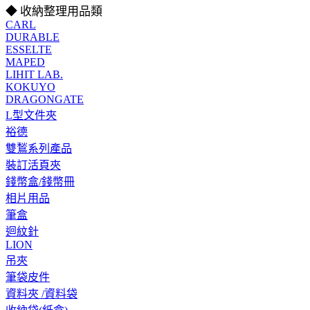
◆ 收納整理用品類
CARL
DURABLE
ESSELTE
MAPED
LIHIT LAB.
KOKUYO
DRAGONGATE
L型文件夾
裕德
雙鶖系列產品
裝訂活頁夾
錢幣盒/錢幣冊
相片用品
筆盒
迴紋針
LION
吊夾
筆袋皮件
資料夾 /資料袋