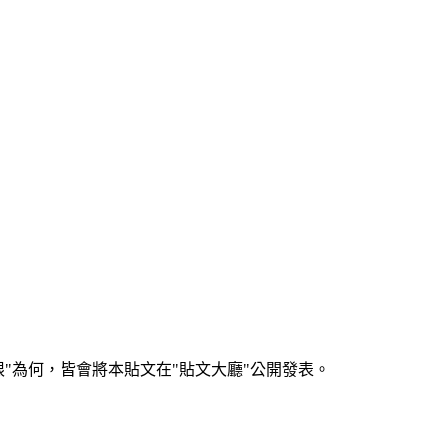
何，皆會將本貼文在"貼文大廳"公開發表。