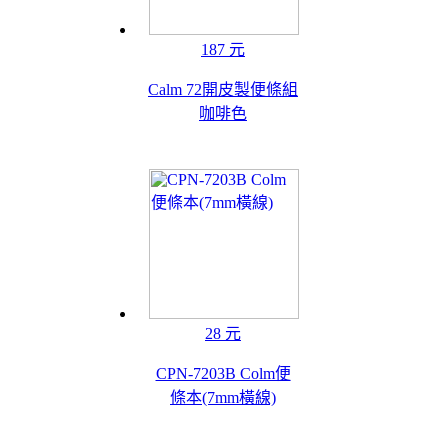
187 元
Calm 72開皮製便條組
咖啡色
28 元
CPN-7203B Colm便
條本(7mm橫線)