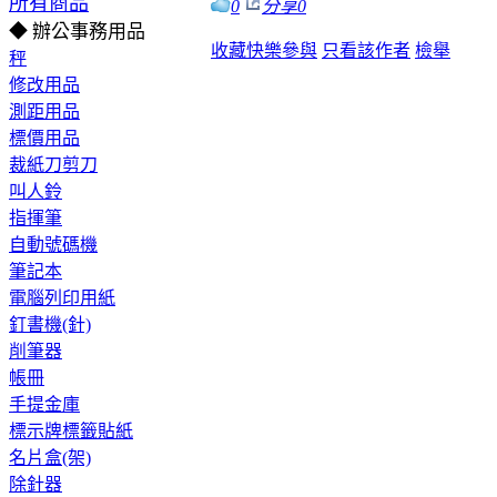
所有商品
0
分享
0
◆ 辦公事務用品
收藏
快樂參與
只看該作者
檢舉
秤
修改用品
測距用品
標價用品
裁紙刀剪刀
叫人鈴
指揮筆
自動號碼機
筆記本
電腦列印用紙
釘書機(針)
削筆器
帳冊
手提金庫
標示牌標籤貼紙
名片盒(架)
除針器