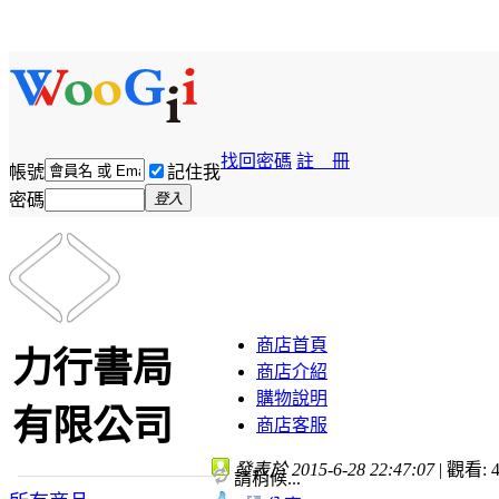
找回密碼
註 冊
帳號
記住我
密碼
登入
商店首頁
力行書局
商店介紹
購物說明
有限公司
商店客服
發表於 2015-6-28 22:47:07
|
觀看: 4
請稍候...