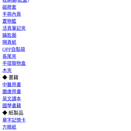
收納袋(紙盒)
磁膠套
手冊內頁
置物籃
活頁筆記夾
鑰匙圈
隔頁紙
OPP自黏袋
長尾夾
手提寵物盒
木夾
◆ 書籍
中醫用書
團康用書
英文讀本
國學書籍
◆ 紙製品
單字記憶卡
方眼紙