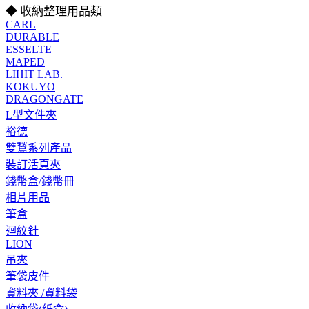
◆ 收納整理用品類
CARL
DURABLE
ESSELTE
MAPED
LIHIT LAB.
KOKUYO
DRAGONGATE
L型文件夾
裕德
雙鶖系列產品
裝訂活頁夾
錢幣盒/錢幣冊
相片用品
筆盒
迴紋針
LION
吊夾
筆袋皮件
資料夾 /資料袋