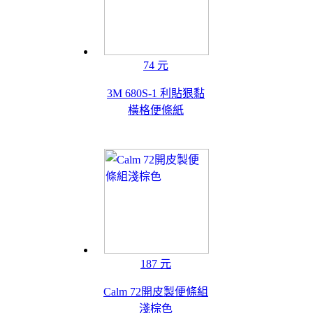
74 元
3M 680S-1 利貼狠黏
橫格便條紙
187 元
Calm 72開皮製便條組
淺棕色