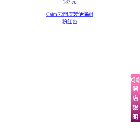
187 元
Calm 72開皮製便條組
粉紅色