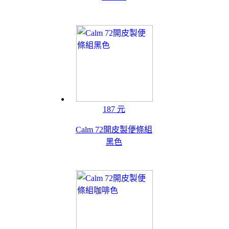
187 元
Calm 72開皮製便條組
黑色