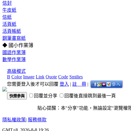
信封
牛皮紙
信紙
活頁紙
活頁帳紙
鋼筆書寫紙
◆ 國小作業簿
國語作業簿
數學作業簿
高級模式
B
Color
Image
Link
Quote
Code
Smilies
您需要登入後才可以回覆
登入
|
註 冊
|
回覆並分享
回覆後直接跳到最後一頁
快樂參與
貼心提醒：本"分享"功能，無論設定"瀏覽權限"為
隱私權政策
|
服務條款
GMT+8, 2026-8-8 19:26