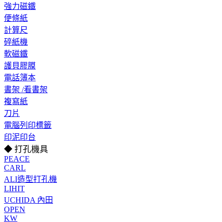
強力磁鐵
便條紙
計算尺
碎紙機
軟磁鐵
護貝膠膜
電話簿本
書架 /看書架
複寫紙
刀片
電腦列印標籤
印泥印台
◆ 打孔機具
PEACE
CARL
ALI造型打孔機
LIHIT
UCHIDA 內田
OPEN
KW