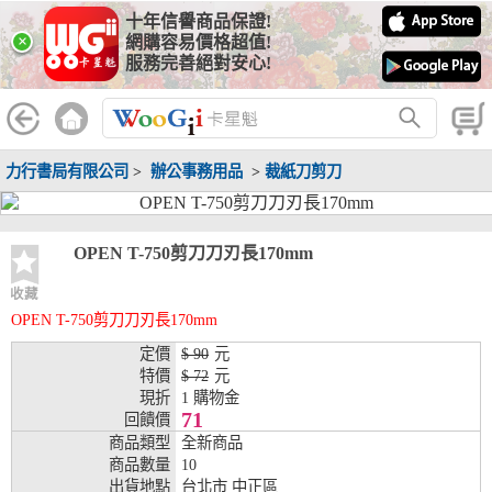
十年信譽商品保證!
線上分期銀行
×
網購容易價格超值!
服務完善絕對安心!
WooGii 與 綠界 合作，『信用卡分期付款』 與 『信用卡零利率
分期付款』 的配合銀行如下：
分期期數
提供分期之銀行
力行書局有限公司
>
辦公事務用品
>
裁紙刀剪刀
兆豐銀行、合作金庫、第一銀行、華南銀行、
彰化銀行、上海銀行、富邦銀行、國泰世華、
台灣企銀、台中銀行、匯豐銀行、華泰銀行、
3期
臺灣新光銀行、陽信銀行、聯邦銀行、遠東商
OPEN T-750剪刀刀刃長170mm
銀、元大銀行、永豐銀行、玉山銀行、凱基銀
行、星展銀行、台新銀行、安泰銀行、中國信
收藏
託、台灣樂天、三信商銀
OPEN T-750剪刀刀刃長170mm
兆豐銀行、合作金庫、第一銀行、華南銀行、
定價
$ 90
元
彰化銀行、上海銀行、富邦銀行、國泰世華、
特價
$ 72
元
台灣企銀、台中銀行、匯豐銀行、華泰銀行、
現折
1 購物金
6期
臺灣新光銀行、陽信銀行、聯邦銀行、遠東商
71
回饋價
銀、元大銀行、永豐銀行、玉山銀行、凱基銀
商品類型
全新商品
行、星展銀行、台新銀行、安泰銀行、中國信
商品數量
10
託、台灣樂天、三信商銀
出貨地點
台北市 中正區