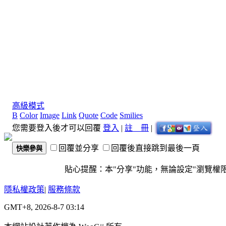
高級模式
B
Color
Image
Link
Quote
Code
Smilies
您需要登入後才可以回覆
登入
|
註 冊
|
回覆並分享
回覆後直接跳到最後一頁
快樂參與
貼心提醒：本"分享"功能，無論設定"瀏覽權限"為
隱私權政策
|
服務條款
GMT+8, 2026-8-7 03:14