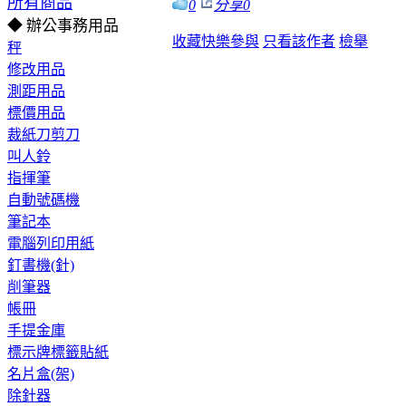
所有商品
0
分享
0
◆ 辦公事務用品
收藏
快樂參與
只看該作者
檢舉
秤
修改用品
測距用品
標價用品
裁紙刀剪刀
叫人鈴
指揮筆
自動號碼機
筆記本
電腦列印用紙
釘書機(針)
削筆器
帳冊
手提金庫
標示牌標籤貼紙
名片盒(架)
除針器