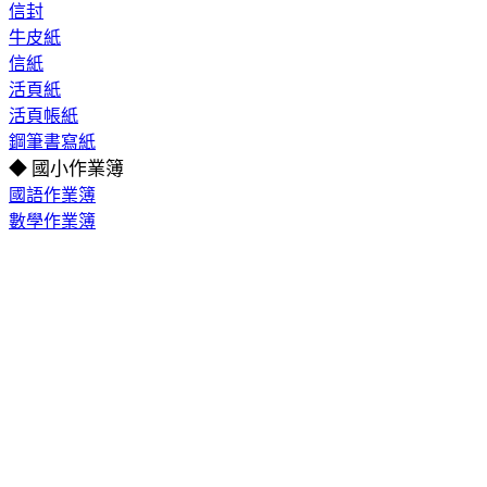
信封
牛皮紙
信紙
活頁紙
活頁帳紙
鋼筆書寫紙
◆ 國小作業簿
國語作業簿
數學作業簿