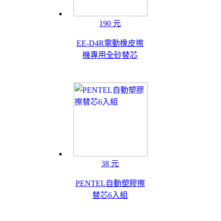
190 元
EE-D4R電動橡皮擦
機專用全砂替芯
38 元
PENTEL自動塑膠擦
替芯6入組