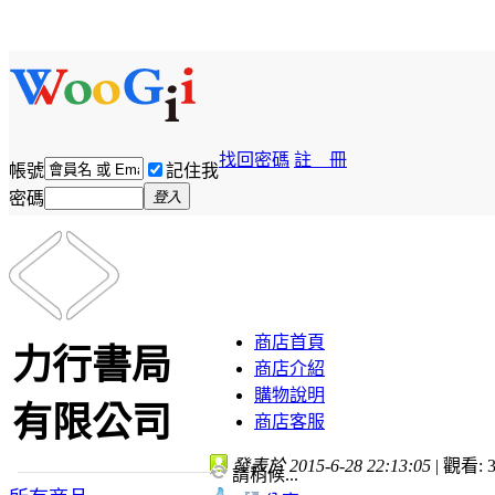
找回密碼
註 冊
帳號
記住我
密碼
登入
商店首頁
力行書局
商店介紹
購物說明
有限公司
商店客服
發表於 2015-6-28 22:13:05
|
觀看: 3
請稍候...