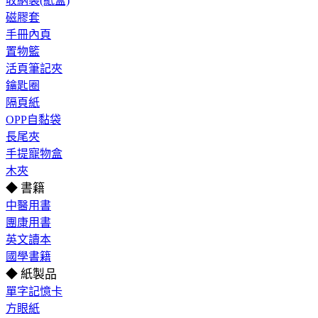
收納袋(紙盒)
磁膠套
手冊內頁
置物籃
活頁筆記夾
鑰匙圈
隔頁紙
OPP自黏袋
長尾夾
手提寵物盒
木夾
◆ 書籍
中醫用書
團康用書
英文讀本
國學書籍
◆ 紙製品
單字記憶卡
方眼紙