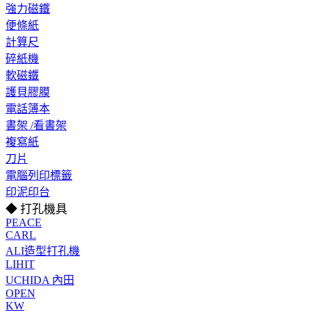
強力磁鐵
便條紙
計算尺
碎紙機
軟磁鐵
護貝膠膜
電話簿本
書架 /看書架
複寫紙
刀片
電腦列印標籤
印泥印台
◆ 打孔機具
PEACE
CARL
ALI造型打孔機
LIHIT
UCHIDA 內田
OPEN
KW