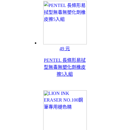
49 元
PENTEL 長條形易拭
型無毒無塑化劑橡皮
擦5入組