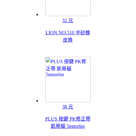
32 元
LION NO.510 半砂橡
皮擦
38 元
PLUS 按鍵 PK修正帶
凱蒂貓 5mmx6m