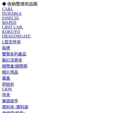
◆ 收納整理用品類
CARL
DURABLE
ESSELTE
MAPED
LIHIT LAB.
KOKUYO
DRAGONGATE
L型文件夾
裕德
雙鶖系列產品
裝訂活頁夾
錢幣盒/錢幣冊
相片用品
筆盒
迴紋針
LION
吊夾
筆袋皮件
資料夾 /資料袋