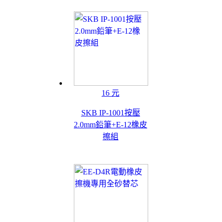
16 元
SKB IP-1001按壓
2.0mm鉛筆+E-12橡皮
擦組