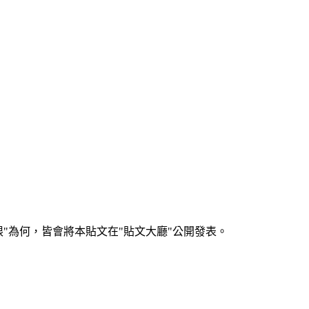
何，皆會將本貼文在"貼文大廳"公開發表。