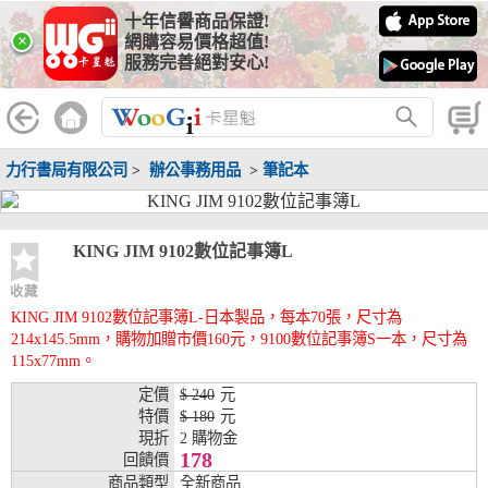
十年信譽商品保證!
線上分期銀行
×
網購容易價格超值!
服務完善絕對安心!
WooGii 與 綠界 合作，『信用卡分期付款』 與 『信用卡零利率
分期付款』 的配合銀行如下：
分期期數
提供分期之銀行
力行書局有限公司
>
辦公事務用品
>
筆記本
兆豐銀行、合作金庫、第一銀行、華南銀行、
彰化銀行、上海銀行、富邦銀行、國泰世華、
台灣企銀、台中銀行、匯豐銀行、華泰銀行、
3期
臺灣新光銀行、陽信銀行、聯邦銀行、遠東商
KING JIM 9102數位記事簿L
銀、元大銀行、永豐銀行、玉山銀行、凱基銀
行、星展銀行、台新銀行、安泰銀行、中國信
收藏
託、台灣樂天、三信商銀
KING JIM 9102數位記事簿L-日本製品，每本70張，尺寸為
214x145.5mm，購物加贈市價160元，9100數位記事簿S一本，尺寸為
兆豐銀行、合作金庫、第一銀行、華南銀行、
115x77mm。
彰化銀行、上海銀行、富邦銀行、國泰世華、
台灣企銀、台中銀行、匯豐銀行、華泰銀行、
定價
$ 240
元
6期
臺灣新光銀行、陽信銀行、聯邦銀行、遠東商
特價
$ 180
元
銀、元大銀行、永豐銀行、玉山銀行、凱基銀
現折
2 購物金
行、星展銀行、台新銀行、安泰銀行、中國信
178
回饋價
託、台灣樂天、三信商銀
商品類型
全新商品