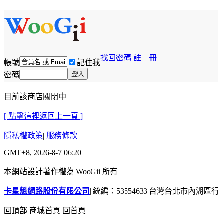
找回密碼
註 冊
帳號
記住我
密碼
登入
目前該商店關閉中
[ 點擊這裡返回上一頁 ]
隱私權政策
|
服務條款
GMT+8, 2026-8-7 06:20
本網站設計著作權為 WooGii 所有
卡星魁網路股份有限公司
|
統編：53554633
|
台灣台北市內湖區行善
回頂部
商城首頁
回首頁