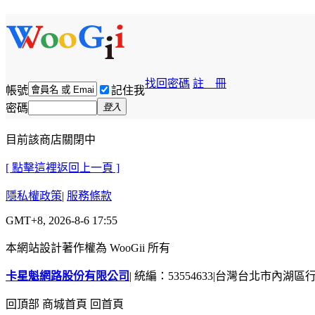
找回密碼
註 冊
帳號
記住我
密碼
登入
目前該商店關閉中
[ 點擊這裡返回上一頁 ]
隱私權政策
|
服務條款
GMT+8, 2026-8-6 17:55
本網站設計著作權為 WooGii 所有
卡星魁網路股份有限公司
|
統編：53554633
|
台灣台北市內湖區行善
回頂部
商城首頁
回首頁