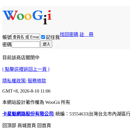
找回密碼
註 冊
帳號
記住我
密碼
登入
目前該商店關閉中
[ 點擊這裡返回上一頁 ]
隱私權政策
|
服務條款
GMT+8, 2026-8-10 11:06
本網站設計著作權為 WooGii 所有
卡星魁網路股份有限公司
|
統編：53554633
|
台灣台北市內湖區行善
回頂部
商城首頁
回首頁