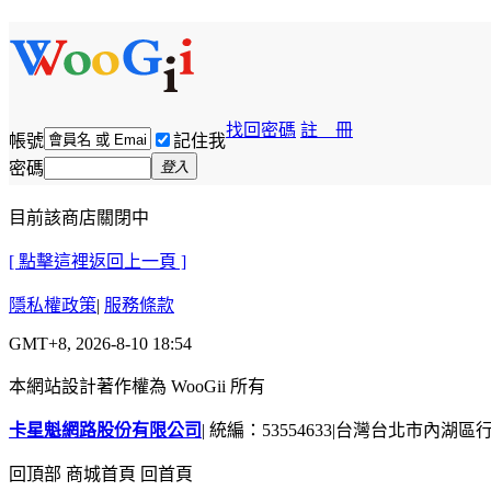
找回密碼
註 冊
帳號
記住我
密碼
登入
目前該商店關閉中
[ 點擊這裡返回上一頁 ]
隱私權政策
|
服務條款
GMT+8, 2026-8-10 18:54
本網站設計著作權為 WooGii 所有
卡星魁網路股份有限公司
|
統編：53554633
|
台灣台北市內湖區行善
回頂部
商城首頁
回首頁