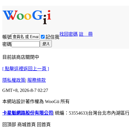
找回密碼
註 冊
帳號
記住我
密碼
登入
目前該商店關閉中
[ 點擊這裡返回上一頁 ]
隱私權政策
|
服務條款
GMT+8, 2026-8-7 02:27
本網站設計著作權為 WooGii 所有
卡星魁網路股份有限公司
|
統編：53554633
|
台灣台北市內湖區行善
回頂部
商城首頁
回首頁