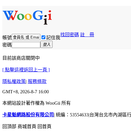
找回密碼
註 冊
帳號
記住我
密碼
登入
目前該商店關閉中
[ 點擊這裡返回上一頁 ]
隱私權政策
|
服務條款
GMT+8, 2026-8-7 16:00
本網站設計著作權為 WooGii 所有
卡星魁網路股份有限公司
|
統編：53554633
|
台灣台北市內湖區行善
回頂部
商城首頁
回首頁