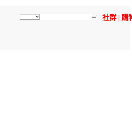
社群
|
購