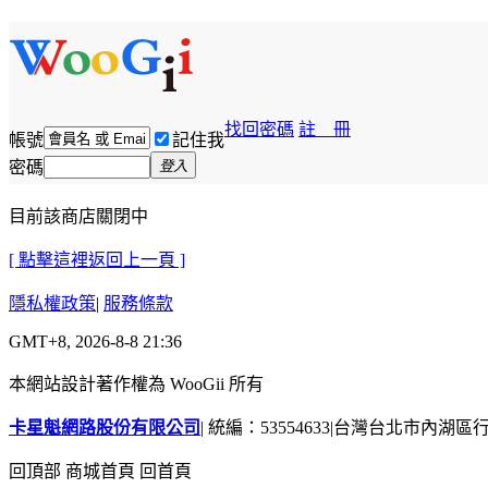
找回密碼
註 冊
帳號
記住我
密碼
登入
目前該商店關閉中
[ 點擊這裡返回上一頁 ]
隱私權政策
|
服務條款
GMT+8, 2026-8-8 21:36
本網站設計著作權為 WooGii 所有
卡星魁網路股份有限公司
|
統編：53554633
|
台灣台北市內湖區行善
回頂部
商城首頁
回首頁