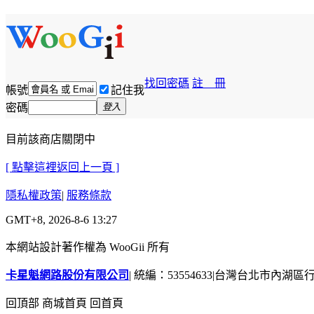
找回密碼
註 冊
帳號
記住我
密碼
登入
目前該商店關閉中
[ 點擊這裡返回上一頁 ]
隱私權政策
|
服務條款
GMT+8, 2026-8-6 13:27
本網站設計著作權為 WooGii 所有
卡星魁網路股份有限公司
|
統編：53554633
|
台灣台北市內湖區行善
回頂部
商城首頁
回首頁