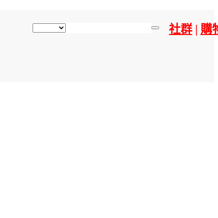
社群
|
購